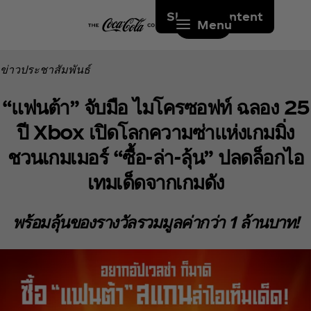
Skip to content
Menu
ข่าวประชาสัมพันธ์
“แฟนต้า” จับมือ ไมโครซอฟท์ ฉลอง 25
ปี Xbox เปิดโลกความซ่าแห่งเกมมิ่ง
ชวนเกมเมอร์ “ซื้อ-ล่า-ลุ้น” ปลดล็อกไอ
เทมเด็ดจากเกมดัง
พร้อมลุ้นของรางวัลรวมมูลค่ากว่า 1 ล้านบาท!