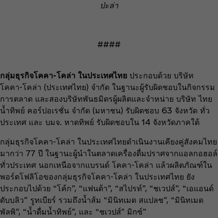
ป่ะล่า
####
กลุ่มธุรกิจโคคา-โคล่า ในประเทศไทย
ประกอบด้วย บริษัท
โคคา-โคล่า (ประเทศไทย) จำกัด ในฐานะผู้รับผิดชอบในกิจกรรม
การตลาด และสองบริษัทพันธมิตรผู้ผลิตและจำหน่าย บริษัท ไทย
น้ำทิพย์ คอร์ปอเรชั่น จำกัด (มหาชน) รับผิดชอบ 63 จังหวัด ทั่ว
ประเทศ และ บมจ. หาดทิพย์ รับผิดชอบใน 14 จังหวัดภาคใต้
กลุ่มธุรกิจโคคา-โคล่า ในประเทศไทยดำเนินงานเคียงคู่สังคมไทย
มากว่า 77 ปี ในฐานะผู้นำในตลาดเครื่องดื่มปราศจากแอลกอฮอล์
ทั่วประเทศ นอกเหนือจากแบรนด์ โคคา-โคล่า แล้วผลิตภัณฑ์ใน
พอร์ตโฟลิโอของกลุ่มธุรกิจโคคา-โคล่า ในประเทศไทย ยัง
ประกอบไปด้วย “โค้ก”, “แฟนต้า”, “สไปรท์”, “ชเวปส์”, “เอแอนด์
ดับบลิว” รูทเบียร์ รวมถึงน้ำส้ม “มินิทเมด สแปลช”, “มินิทเมด
พัลพิ”, “น้ำดื่มน้ำทิพย์”, และ “ชเวปส์" มิกซ์”