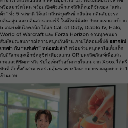
หรือสมาร์ทโฟน พร้อมเปิดตัวแพ็กเกจลิมิเต็ดเอดิชันของ “แฟน
ต้า” ทั้ง 5 รสชาติ ได้แก่ กลิ่นฟรุตพันช์ กลิ่นส้ม กลิ่นสับปะรด
กลิ่นองุ่น และกลิ่นสตรอเบอร์รี่ ในดีไซน์พิเศษ กับคาแรกเตอร์จาก
5 เกมระดับไอคอนิก ได้แก่ Call of Duty, Diablo IV, Halo,
World of Warcraft และ Forza Horizon ชวนทุกคนมา
สัมผัสประสบการณ์ความสนุกเกินต้าน ภายใต้คอนเซ็ปต์
อยากอัป
เวลซ่า กับ “แฟนต้า” หน่อยป่ะล่า?
พร้อมร่วมสนุกล่าไอเท็มเด็ด
กับมินิเกมสุดเอ็กซ์คลูซีฟ เพียงสแกน QR บนผลิตภัณฑ์เพื่อเล่น
เกมและพิชิตภารกิจ รับไอเท็มรีวอร์ดภายในเกมจาก Xbox ได้ฟรี
ทันที อีกทั้งยังสามารถร่วมลุ้นของรางวัลมากมายรวมมูลค่ากว่า 1
ล้านบาท