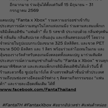
อีกมากมาย ร่วมลุ้นได้ตั้งแต่วันที่ 15 มิถุนายน – 31
กรกฎาคม 2569
แคมเปญ “Fanta x Xbox” รวมความอร่อยซ่าเข้ากับ
ประสบการณ์ความสนุกในโลกแห่งเกมมิ่ง ร่วมตามสะสมแพ็กเก
จลิมิเต็ดเอดิชัน “แฟนต้า” ทั้ง 5 รสชาติ ประกอบด้วย กลิ่นฟรุตพัน
ช์ กลิ่นส้ม กลิ่นสับปะรด กลิ่นองุ่น และกลิ่นสตรอเบอร์รี่ โดยวาง
จำหน่ายในรูปแบบกระป๋องขนาด 325 มิลลิลิตร. และขวด PET
ขนาด 500 มิลลิตร และ 1 ลิตร พร้อมร่วมล่าไอเทมในเกม และ
ลุ้นของรางวัลสำหรับคอเกมมิ่งตลอดทั้งแคมเปญ มาร่วมสัมผัส
ประสบการณ์ความสนุกซ่าเกินต้านกับ “Fanta x Xbox” ชวนทุก
คนมาพิชิตเควส และสะสมแพ็กเกจลิมิเต็ดเอดิชันได้แล้ววันนี้ ที่
ร้านสะดวกซื้อ ซูเปอร์มาร์เก็ต ห้างสรรพสินค้าชั้นนำทั่วประเทศ
รวมถึงบนช่องทางอีคอมเมิร์ซต่าง ๆ ติดตามกิจกรรมของ “แฟน
ต้า” และรายละเอียดเพิ่มเติม ได้ที่
www.facebook.com/FantaThailand
#FantaTH #FantaxXbox #อยากอัปเวลซ่า #แฟนต้าหน่อย