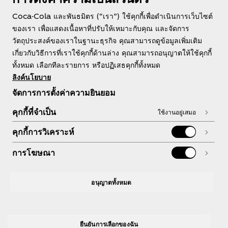
ประเทศไทย
Coca-Cola และพันธมิตร (“เรา”) ใช้คุกกี้เพื่อดำเนินการเว็บไซต์
ของเรา เพื่อแสดงเนื้อหาที่ปรับให้เหมาะกับคุณ และจัดการ
วัตถุประสงค์ของเราในฐานะธุรกิจ คุณสามารถดูข้อมูลเพิ่มเติม
เกี่ยวกับวิธีการที่เราใช้คุกกี้ด้านล่าง คุณสามารถอนุญาตให้ใช้คุกกี้
เกี่ยวกับเรา
ทั้งหมด เลือกทีละรายการ หรือปฏิเสธคุกกี้ทั้งหมด
ลิงค์นโยบาย
จัดการการตั้งค่าความยินยอม
คุกกี้ที่จำเป็น
ใช้งานอยู่เสมอ
หากต้องการความช่วยเหลือ
คุกกี้การวิเคราะห์
การโฆษณา
กฎหมาย
อนุญาตทั้งหมด
ยืนยันการเลือกของฉัน