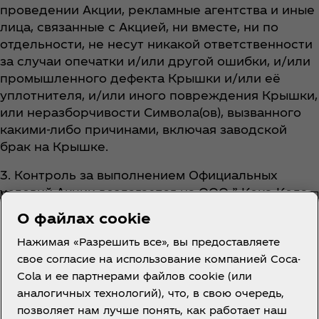
проведении Акции, рекламные агентства и иные
лица, связанные с Акцией, ни вместе, ни по
отдельности, не несут никакой ответственности
за случаи опечатки и/или другой ошибки, и/или
промышленного дефекта Крышки и/или её
уплотнителя, и/или иного повреждения Крышки,
или неразборчивости Символа(ов), вызванного
какими-либо причинами, включая заводской
брак на Крышке.
3. Контроль за выполнением Официальных
условий Акции возлагается на ООО ” Кока-Кола
Нушокихои Точикистон".
О файлах cookie
Нажимая «Разрешить все», вы предоставляете
свое согласие на использование компанией Coca-
Cola и ее партнерами файлов cookie (или
аналогичных технологий), что, в свою очередь,
позволяет нам лучше понять, как работает наш