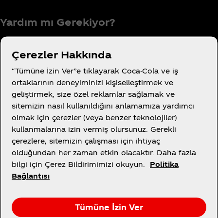
Yardım mı Gerekiyor?
Çerezler Hakkında
“Tümüne İzin Ver”e tıklayarak Coca-Cola ve iş
Kullanım Koşulları
ortaklarının deneyiminizi kişiselleştirmek ve
Tüketici Gizlilik Bildirimi
geliştirmek, size özel reklamlar sağlamak ve
Tanımlama Bilgisi Ayarları
sitemizin nasıl kullanıldığını anlamamıza yardımcı
olmak için çerezler (veya benzer teknolojiler)
Çerez Bildirimi
kullanmalarına izin vermiş olursunuz. Gerekli
Bilgi Toplumu Hizmetleri
çerezlere, sitemizin çalışması için ihtiyaç
olduğundan her zaman etkin olacaktır. Daha fazla
bilgi için Çerez Bildirimimizi okuyun.
Politika
Bağlantısı
X
Instagram
Youtube
Facebook
Tümüne İzin Ver