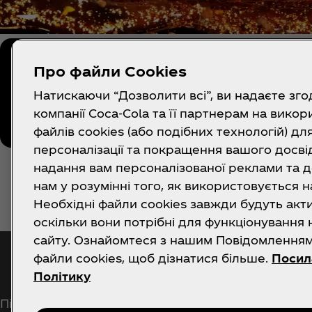
Про файли Cookies
Слідкуй за нами
Натискаючи “Дозволити всі”, ви надаєте зго
компанії Coca‑Cola та її партнерам на вико
файлів cookies (або подібних технологій) дл
персоналізації та покращення вашого досвід
надання вам персоналізованої реклами та 
нам у розумінні того, як використовується н
Необхідні файли cookies завжди будуть акт
оскільки вони потрібні для функціонування
сайту. Ознайомтеся з нашим Повідомлення
Отримувати сповіщенн
файли cookies, щоб дізнатися більше.
Посил
Політику
Підпишіться зараз, щоб отримати ексклюзивний 