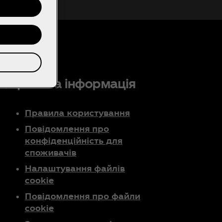
а?
правова інформація
Правила користування
Повідомлення про
конфіденційність для
споживачів
Налаштування файлів
cookie
Повідомлення про файли
cookie