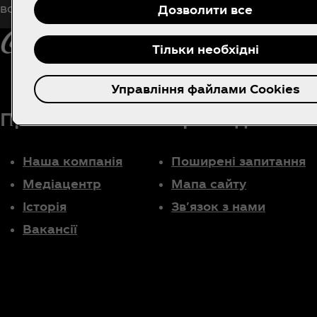
всіх матеріалів про Кока-Кола!
Дозволити все
Тільки необхідні
Управління файлами Cookies
Про нас
Потрібна допомог
Наша компанія
Поширені запитання
Медіацентр
Мапа сайту
Історія
Звʼязок з нами
Вакансії