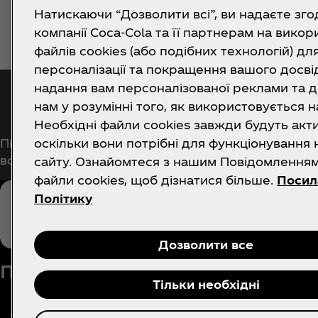
Натискаючи “Дозволити всі”, ви надаєте зго
компанії Coca‑Cola та її партнерам на вико
файлів cookies (або подібних технологій) дл
персоналізації та покращення вашого досвід
надання вам персоналізованої реклами та 
Отримувати сповіщенн
нам у розумінні того, як використовується н
Необхідні файли cookies завжди будуть акт
Підпишіться зараз, щоб отримати ексклюзивний 
оскільки вони потрібні для функціонування
всіх матеріалів про Кока-Кола!
сайту. Ознайомтеся з нашим Повідомлення
файли cookies, щоб дізнатися більше.
Посил
Політику
Дозволити все
Про нас
Потрібна допомог
Тільки необхідні
Наша компанія
Поширені запитання