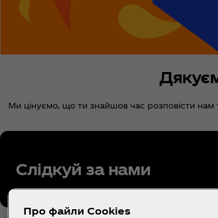
Дякуєм
Ми цінуємо, що ти знайшов час розповісти нам 
Слідкуй за нами
Про файли Cookies