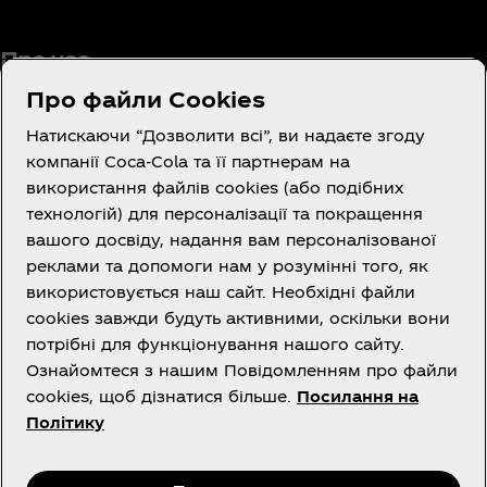
Про нас
Про файли Cookies
Натискаючи “Дозволити всі”, ви надаєте згоду
компанії Coca‑Cola та її партнерам на
Потрібна допомога?
використання файлів cookies (або подібних
технологій) для персоналізації та покращення
вашого досвіду, надання вам персоналізованої
реклами та допомоги нам у розумінні того, як
використовується наш сайт. Необхідні файли
cookies завжди будуть активними, оскільки вони
правова інформація
потрібні для функціонування нашого сайту.
Ознайомтеся з нашим Повідомленням про файли
cookies, щоб дізнатися більше.
Посилання на
Політику
Instagram
Facebook
Youtube