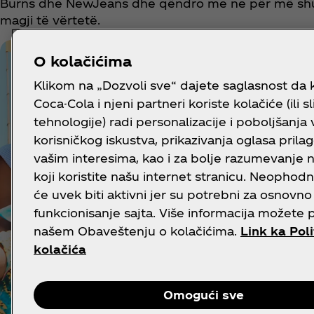
Burns dhe NewJeans dhe qëndro me ne për më s
magji të vërtetë.
O kolačićima
Klikom na „Dozvoli sve“ dajete saglasnost da
Coca-Cola i njeni partneri koriste kolačiće (ili s
tehnologije) radi personalizacije i poboljšanja
korisničkog iskustva, prikazivanja oglasa prila
vašim interesima, kao i za bolje razumevanje 
koji koristite našu internet stranicu. Neophodni
će uvek biti aktivni jer su potrebni za osnovno
funkcionisanje sajta. Više informacija možete 
našem Obaveštenju o kolačićima.
Link ka Poli
kolačića
Omogući sve