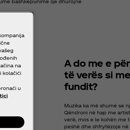
humë bashkëpunime që dhurojnë
 kompanija
lične
 vašeg
gođenih
A do me e për
načina na
të verës si m
 kolačići
fundit?
pronaći u
tici
Muzika ka më shumë se një 
Qëndroni në hap me artistë
verë, mos e le kohën me t
peshë dhe shfrytëzoje n