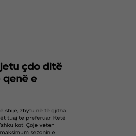
jetu çdo ditë
e qenë e
shije, zhytu në të gjitha.
t tuaj të preferuar. Këtë
'shku kot. Çoje veten
ë maksimum sezonin e