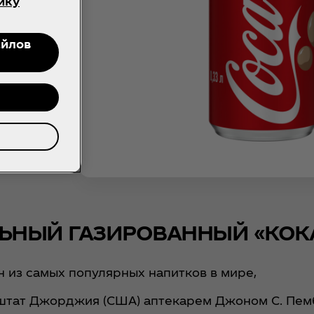
ику
айлов
ЬНЫЙ ГАЗИРОВАННЫЙ «КОК
ин из самых популярных напитков в мире,
, штат Джорджия (США) аптекарем Джоном С. Пем