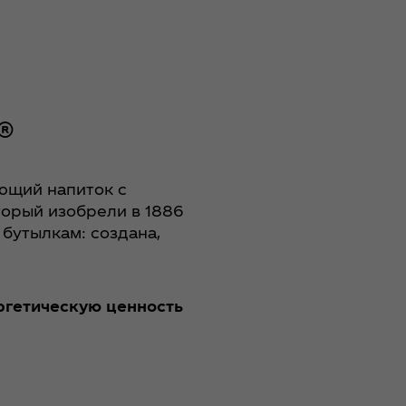
®
ающий напиток с
торый изобрели в 1886
о бутылкам: создана,
ргетическую ценность