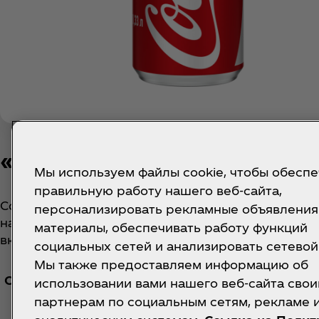
«КОКА-КОЛА»® ВАНИЛЛА
Мы используем файлы cookie, чтобы обеспе
правильную работу нашего веб-сайта,
Coca‑Cola Vanilla — сочетание вкуса легендарног
персонализировать рекламные объявления
напитка Coca‑Cola со сладким ароматом и мягки
материалы, обеспечивать работу функций
вкусом ванили.
социальных сетей и анализировать сетевой
Мы также предоставляем информацию об
Смотреть пищевую и энергетическую ценность
использовании вами нашего веб-сайта сво
партнерам по социальным сетям, рекламе 