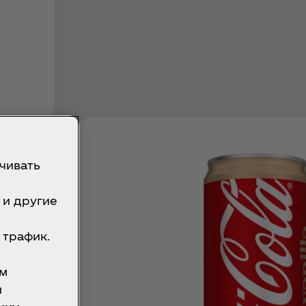
»
чивать
о
 и другие
м
 трафик.
им
и