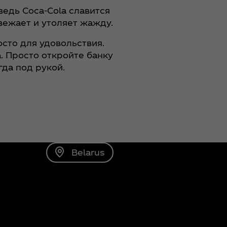
едь Coca‑Cola славится
вежает и утоляет жажду.
осто для удовольствия.
. Просто откройте банку
гда под рукой.
Belarus