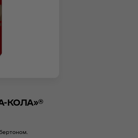
А-КОЛА»®
бертоном.