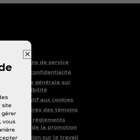
Légal
Conditions de service
 de
Avis de confidentialité
Politique générale sur
l’accessibilité
 des
Avis relatif aux cookies
 site
Paramètres des témoins
 gérer
Tous les règlements
, vous
officiels de la promotion
anière
Déclaration sur le travail
ccepter