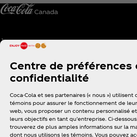
À propos de nous
Besoin d’aide?
Notre entreprise
Trouver nos produits
Centre de préférences
Espace média
S'inscrire
confidentialité
Histoire
Se connecter
Carrières
FAQ
Coca-Cola et ses partenaires (« nous ») utilisent
Nos Partenaires
Plan du site
témoins pour assurer le fonctionnement de leur
Nous contacter
web, vous proposer un contenu personnalisé et
leurs objectifs en tant qu’entreprise. Ci-dessous
trouverez de plus amples informations sur la m
dont nous utilisons les témoins. Vous pouvez a