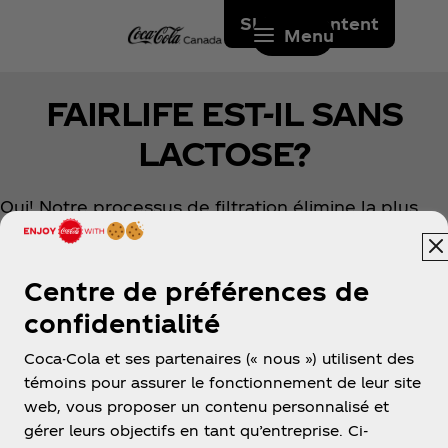
Skip to content
Menu
FAIRLIFE EST-IL SANS
LACTOSE?
Oui! Notre processus de filtration élimine la plus
grande partie du lactose naturellement présent
dans le lait. Nous ajoutons ensuite une enzyme
lactase pour convertir tout lactose restant afin de
Centre de préférences de
garantir que nos produits sont sans lactose. Cette
confidentialité
combinaison permet à notre lait de conserver ce
goût crémeux et délicieux que vous aimez.
Coca-Cola et ses partenaires (« nous ») utilisent des
témoins pour assurer le fonctionnement de leur site
web, vous proposer un contenu personnalisé et
gérer leurs objectifs en tant qu’entreprise. Ci-