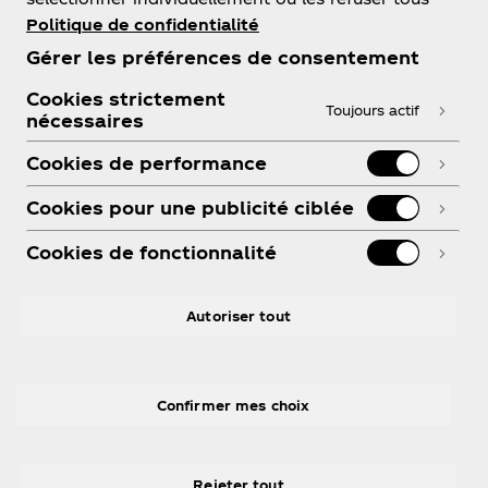
Politique de confidentialité
À propos de nous
Gérer les préférences de consentement
Cookies strictement
Toujours actif
nécessaires
Besoin d’aide?
Cookies de performance
Cookies pour une publicité ciblée
Cookies de fonctionnalité
Légal
Autoriser tout
Confirmer mes choix
X
Instagram
Youtube
Facebook
Rejeter tout