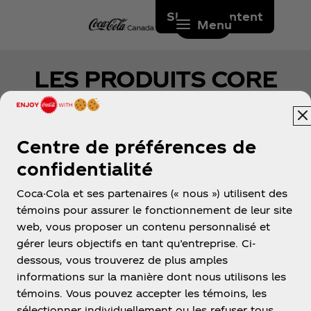
Skip to content
Menu
LES PRODUITS CORE
POWER SONT-ILS SANS
GLUTEN?
Centre de préférences de
confidentialité
Oui, les produits Core PowerMD ne contiennent
pas de gluten.
Coca-Cola et ses partenaires (« nous ») utilisent des
témoins pour assurer le fonctionnement de leur site
web, vous proposer un contenu personnalisé et
gérer leurs objectifs en tant qu’entreprise. Ci-
dessous, vous trouverez de plus amples
informations sur la manière dont nous utilisons les
témoins. Vous pouvez accepter les témoins, les
sélectionner individuellement ou les refuser tous