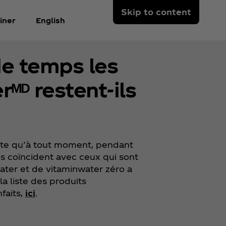
Skip to content
iner
English
e temps les
ᴹᴰ restent-ils
sorte qu’à tout moment, pendant
es coïncident avec ceux qui sont
ater et de vitaminwater zéro a
a liste des produits
faits,
ici
.