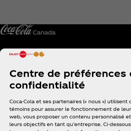
À propos de nous
Besoin d’aide?
Centre de préférences
Notre entreprise
Trouver nos produits
confidentialité
Espace média
S'inscrire
Histoire
Se connecter
Coca-Cola et ses partenaires (« nous ») utilisent
Carrières
FAQ
témoins pour assurer le fonctionnement de leur
web, vous proposer un contenu personnalisé et
Nos Partenaires
Plan du site
leurs objectifs en tant qu’entreprise. Ci-dessous
Nous contacter