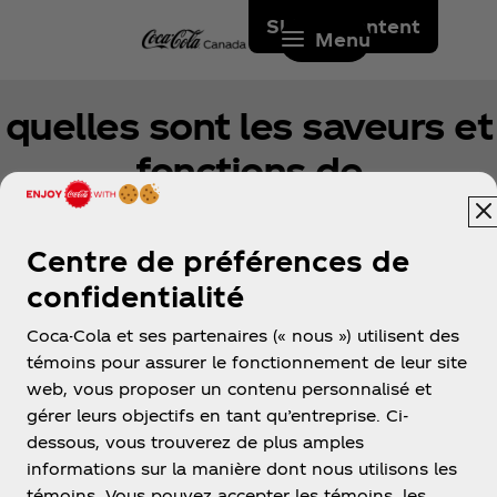
Skip to content
Menu
quelles sont les saveurs et
fonctions de
vitaminwaterᴹᴰ
Centre de préférences de
vitaminwaterᴹᴰ est offerte en 10 saveurs
confidentialité
délicieuses, dont quatre produits zéro calorie.
clique ici.
pour en savoir plus.
Coca-Cola et ses partenaires (« nous ») utilisent des
témoins pour assurer le fonctionnement de leur site
web, vous proposer un contenu personnalisé et
gérer leurs objectifs en tant qu’entreprise. Ci-
dessous, vous trouverez de plus amples
informations sur la manière dont nous utilisons les
témoins. Vous pouvez accepter les témoins, les