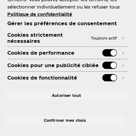
sélectionner individuellement ou les refuser tous
Politique de confidentialité
À propos de nous
Gérer les préférences de consentement
Cookies strictement
Toujours actif
nécessaires
Besoin d’aide?
Cookies de performance
Cookies pour une publicité ciblée
Cookies de fonctionnalité
Légal
Autoriser tout
Confirmer mes choix
X
Instagram
Youtube
Facebook