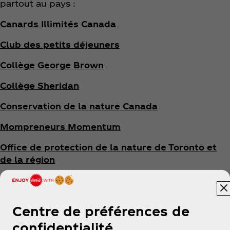
partout au pays :
Canards Illimités Canada
Club des petits déjeuners
Collège George Brown
Collège Sheridan
Conservation de la nature Canada
Mompreneurs Momentum
Office de protection de la nature de Toronto et
de la région
Olympiques Spéciaux Canada
ParticipACTION
Centre de préférences de
Repaires jeunesse du Canada
confidentialité