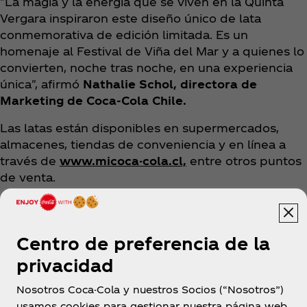
"La magia y la energía que se viven en la Quinta
Vergara inspiraron este diseño único de lata
conmemorativa de edición limitada. Es un
homenaje al Festival de Viña del Mar y a quienes lo
convierten, noche tras noche, en una experiencia
única", afirmó
Nathalie Schol, directora de
Marketing de Coca‑Cola Chile.
Las latas están disponibles en supermercados,
almacenes, tiendas de conveniencia y en línea a
través de
www.micoca-cola.cl,
entre otros puntos
de venta.
Centro de preferencia de la
privacidad
Nosotros Coca-Cola y nuestros Socios (“Nosotros”)
Chile
usamos cookies para gestionar nuestra página web,