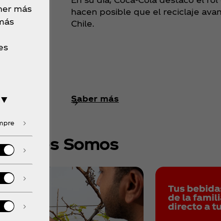
ivo”,
ner más
hacen posible que el reciclaje ava
la
 más
Chile.
narch), se
a y se
es
tiva de
Saber más
 ▼
empre
Quienes Somos