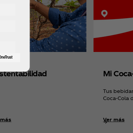
stentabilidad
Mi Coca
Tus bebidas 
Coca‑Cola d
 más
Ver más