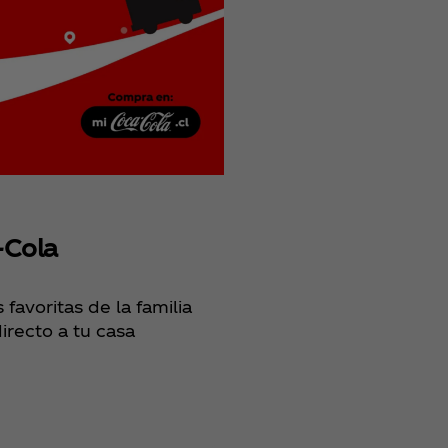
Coca‑C
Chile
‑Cola
favoritas de la familia
irecto a tu casa