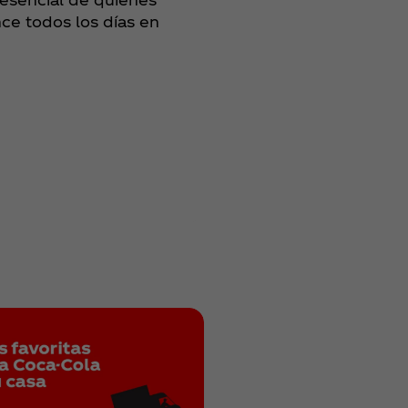
nce todos los días en
Anterior
Nuestr
Siguiente
compa
Susten