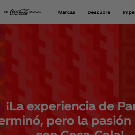
Marcas
Descubre
Impa
¡La experiencia de Pa
erminó, pero la pasión
con Coca‑Cola!