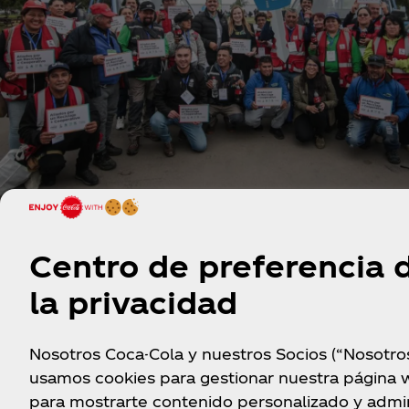
Centro de preferencia 
Programa suma 11 nuevas coopera
la privacidad
de recicladores y entrega equipam
para fortalecer el reciclaje en Chile
Nosotros Coca-Cola y nuestros Socios (“Nosotro
usamos cookies para gestionar nuestra página 
para mostrarte contenido personalizado y admin