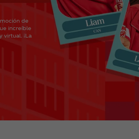
 emoción de
ue increíble
 virtual. ¡La