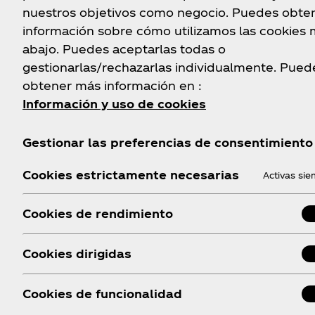
A través de “Aliados por un Reciclaje + Cooperat
nuestros objetivos como negocio. Puedes obte
iniciativa impulsada por Fundación Coca‑Cola y 
información sobre cómo utilizamos las cookies
Asociación Nacional de Recicladores de Base (A
abajo. Puedes aceptarlas todas o
incorporaron 11 nuevas cooperativas al program
gestionarlas/rechazarlas individualmente. Pued
entregaron dos camiones de carga a la Coopera
obtener más información en :
Trabajo de Recicladores del Limarí.
Información y uso de cookies
Saber más
Gestionar las preferencias de consentimiento
Cookies estrictamente necesarias
Activas si
Cookies de rendimiento
Cookies dirigidas
Cookies de funcionalidad