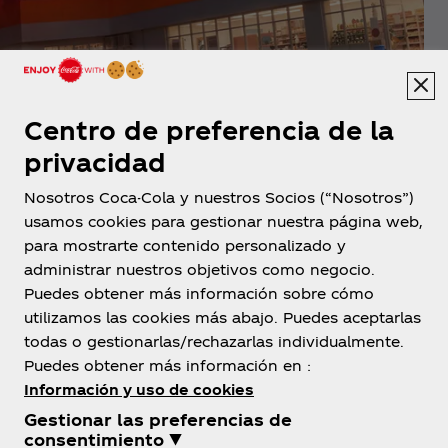
El juego terminó
Centro de preferencia de la
La misión llegó a su fin, por ahora, pero no te
privacidad
distraigas que se vienen más desafíos.
Nosotros Coca-Cola y nuestros Socios (“Nosotros”)
usamos cookies para gestionar nuestra página web,
para mostrarte contenido personalizado y
administrar nuestros objetivos como negocio.
Puedes obtener más información sobre cómo
utilizamos las cookies más abajo. Puedes aceptarlas
todas o gestionarlas/rechazarlas individualmente.
Puedes obtener más información en :
Información y uso de cookies
Gestionar las preferencias de
consentimiento ▼