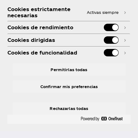
Cookies estrictamente
Activas siempre
necesarias
Cookies de rendimiento
Cookies dirigidas
Cookies de funcionalidad
Permitirlas todas
Los sabores de Fanta son
Confirmar mis preferencias
otro nivel
Rechazarlas todas
Solo o con tus amigos, disfruta el sabor original de
Fanta.
Explorar