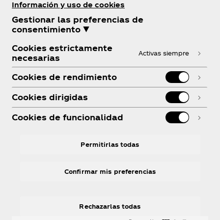
Información y uso de cookies
Gestionar las preferencias de
¿Necesitas ayuda?
consentimiento ▼
Cookies estrictamente
Activas siempre
necesarias
Cookies de rendimiento
Legal
Cookies dirigidas
Cookies de funcionalidad
Facebook
Instagram
Youtube
Linkedin
R
Permitirlas todas
Confirmar mis preferencias
Rechazarlas todas
© 2026 The Coca‑Cola Company. Todos los