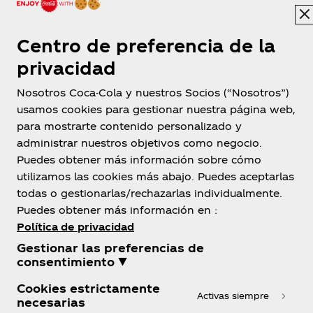
del siguiente horario de atención: lunes a viernes
de 8:00am a 5:00pm.
Centro de preferencia de la
VIII. PUNTOS DE CANJE
privacidad
Nosotros Coca-Cola y nuestros Socios (“Nosotros”)
usamos cookies para gestionar nuestra página web,
para mostrarte contenido personalizado y
administrar nuestros objetivos como negocio.
Puedes obtener más información sobre cómo
utilizamos las cookies más abajo. Puedes aceptarlas
Costa Rica
todas o gestionarlas/rechazarlas individualmente.
Puedes obtener más información en :
Política de privacidad
Gestionar las preferencias de
Sobre Nosotros
consentimiento ▼
Cookies estrictamente
Activas siempre
necesarias