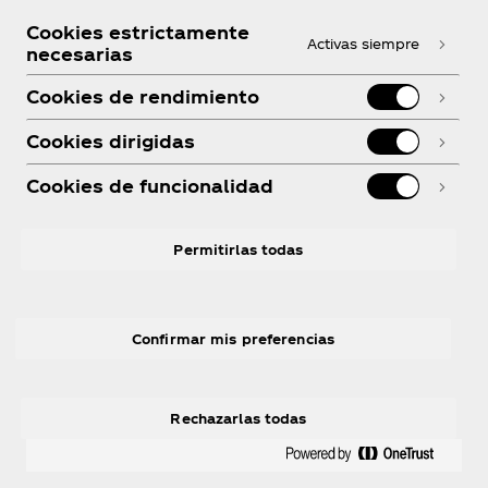
Cookies estrictamente
Activas siempre
necesarias
Cookies de rendimiento
¿Necesitas Ayuda?
Cookies dirigidas
Cookies de funcionalidad
Legal
Permitirlas todas
Confirmar mis preferencias
Facebook
Youtube
LinkedIn
R
Rechazarlas todas
© 2026 The Coca‑Cola Company. Todos los
derechos reservados.