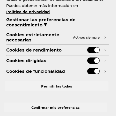
Puedes obtener más información en :
Política de privacidad
Gestionar las preferencias de
Sobre Nosotros
consentimiento ▼
Cookies estrictamente
Activas siempre
necesarias
Cookies de rendimiento
¿Necesitas Ayuda?
Cookies dirigidas
Cookies de funcionalidad
Legal
Permitirlas todas
Confirmar mis preferencias
Facebook
Youtube
LinkedIn
R