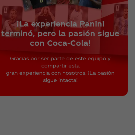
¡La experiencia Panini
terminó, pero la pasión sigue
con Coca‑Cola!
Gracias por ser parte de este equipo y
compartir esta
gran experiencia con nosotros. ¡La pasión
sigue intacta!