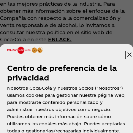
en las mejores prácticas de la industria. Para
obtener más información sobre el enfoque de la
Compañía con respecto a la comercialización y
venta responsable de alcohol, lo invitamos a
consultar nuestra política en el sitio web de
Coca‑Cola en este
ENLACE.
“Nuestra ambición es hacer crecer nuestras marcas
de una manera responsable y sostenible para
aquellos que eligen consumir bebidas con alcohol
Centro de preferencia de la
y tienen la edad legal para hacerlo”, dijo Younes.
privacidad
Nosotros Coca-Cola y nuestros Socios (“Nosotros”)
usamos cookies para gestionar nuestra página web,
para mostrarte contenido personalizado y
administrar nuestros objetivos como negocio.
Puedes obtener más información sobre cómo
utilizamos las cookies más abajo. Puedes aceptarlas
República Dominicana
todas o gestionarlas/rechazarlas individualmente.