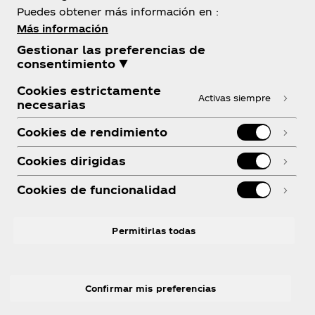
Puedes obtener más información en :
Más información
Gestionar las preferencias de
Sobre nosotros
consentimiento ▼
Cookies estrictamente
Activas siempre
necesarias
Cookies de rendimiento
¿Necesitas ayuda?
Cookies dirigidas
Cookies de funcionalidad
Legal
Permitirlas todas
Confirmar mis preferencias
Facebook
Youtube
LinkedIn
Instagram
R