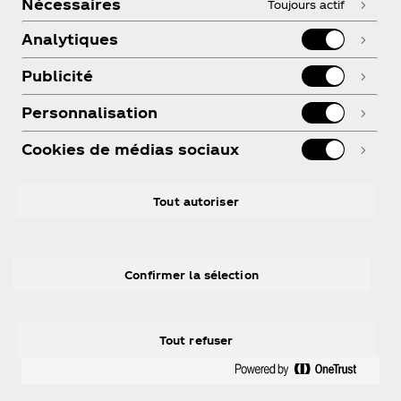
Nécessaires
Toujours actif
Analytiques
Publicité
Conditions d'utilisation
Personnalisation
Avis de confidentialité des consommateurs
Paramètres des cookies
Cookies de médias sociaux
Avis relatif aux cookies
Tout autoriser
Instagram
Youtube
Confirmer la sélection
Tout refuser
© 2026 The Coca‑Cola Company, tous droits
réservés.