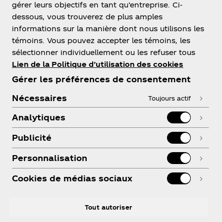
gérer leurs objectifs en tant qu’entreprise. Ci-
dessous, vous trouverez de plus amples
À PROPOS DE NOUS
informations sur la manière dont nous utilisons les
témoins. Vous pouvez accepter les témoins, les
sélectionner individuellement ou les refuser tous
Lien de la Politique d’utilisation des cookies
Gérer les préférences de consentement
BESOIN D'AIDE?
Nécessaires
Toujours actif
Analytiques
Publicité
Conditions d'utilisation
Personnalisation
Avis de confidentialité des consommateurs
Paramètres des cookies
Cookies de médias sociaux
Avis relatif aux cookies
Tout autoriser