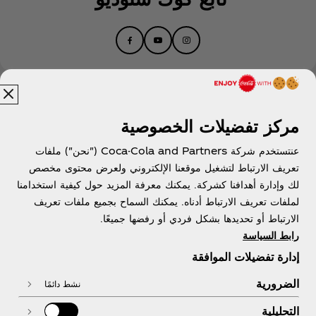
الشعبي" على أكبر منصة موسيقية صينية (تينسنت ميوزيك
إنترتينمنت) في عام 2021. وأصبحت، في عام 2022، أول رائدة
أنثى في تاريخ برنامج المنافسة الصيني للرقص "رقص الشارع في
الصين" كمدربة. ستقام أيضًا جولتها الشخصية للحفلات في الصين هذا
العام. إنها القوة الموسيقية الأكثر تأثيرًا والنموذج الشاب المحبوب في
الصين وتحظى بحب العلامات التجارية العالمية الشهيرة ووسائل
الإعلام الصينية.
مركز تفضيلات الخصوصية
عنتستخدم شركة Coca-Cola and Partners ("نحن") ملفات
تعريف الارتباط لتشغيل موقعنا الإلكتروني ولعرض محتوى مخصص
مصر | عربي
لك وإدارة أهدافنا كشركة. يمكنك معرفة المزيد حول كيفية استخدامنا
لملفات تعريف الارتباط أدناه. يمكنك السماح بجميع ملفات تعريف
الارتباط أو تحديدها بشكل فردي أو رفضها جميعًا.
رابط السياسة
معلومات عنا
إدارة تفضيلات الموافقة
الضرورية
نشط دائمًا
التحليلية