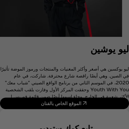
ليو يوشين
ليو يوكسين هي أصغر وأكثر المغنيات والمنتجات ورموز الموضة تأثيرًا
في الصين. وهي أيضًا راقصة شارع محترفة. شاركت، في عام
2020، في الموسم الثاني من برنامج الواقع الصيني "شباب معك"
Youth With You وحققت المركز الأول وفازت بلقب الشخصية
الأكثر شعبية في الخارج. وجاء اسمها أيضًا ضمن قائمة فوربس لـ
الموقع الخاص بالفنان
"تحت 30 عامًا" في الصين. وفي عام 2021، أصدرت ألبومها
الشخصي الذي بيع منه 54 مليون نسخة في العالم بأسره، وفاز
ببطولة ألبوم العالم المحدودة. كما فازت أعمال ليو يوكسين
الموسيقية بجائزتي "أفضل فنان غنائي وراقص لعام" و "فنان العام
تابع كوك ستوديو