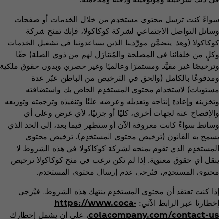
سواءً كنت ترسل محتوى مستخدِم من خلال الخدمات أو صفحات
وسائل التواصل الاجتماعي لشركة كوكاكولا، فإنك تمنح شركة
كوكاكولا (وهذا يتضمَّن مورِّدينا الذين يساعدوننا في تشغيل الخدمات
وكلٍ من خلفائنا في المصلحة والمُتنازَل لهم من ذوي الصلة) حقًا
وترخيصًا غير مقيَّد ومستمرًا وعالميًا وغير حصري وبدون حقوق ملكية
ومدفوعًا بالكامل (والحق في الترخيص من الباطن عبْر عدة
مستويات) لاستخدام محتوى المستخدِم الخاص بك واستضافته
وتخزينه وإعادة إنتاجه وتعديله وعرضه علنًا وتنفيذه وترجمته وتوزيعه
والإفصاح عنه لجهات أخرى، كليًا أو جزئيًا، لأي غرض وعلى أي
وسائط سواءً كانت معروفة الآن أو ستظهر فيما بعد، إلى الحد الذي
يسمح به القانون (ترخيص محتوى المستخدِم). ترخيص محتوى
المستخدِم الذي تقوم بمنحه لشركة كوكاكولا في هذه الشروط لا
ينقل أي حقوق معنوية. إذا لم تكن ترغب في منح كوكاكولا ترخيص
محتوى المستخدِم، فيُرجى عدم إرسال محتوى المستخدم.
إذا كنت تعتقد أن محتوى المستخدِم ينتهك هذه الشروط، فيُرجى
إخطارنا عبر الرابط الآتي:
https://www.coca-
colacompany.com/contact-us
، على أن يشمل إخطارك