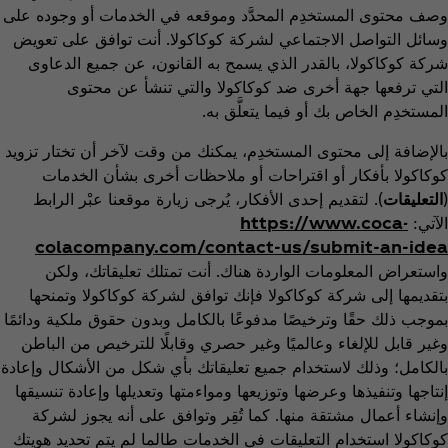
وصف محتوى المستخدِم المحدَّد وموقعه في الخدمات أو وجوده على
وسائل التواصل الاجتماعي لشركة كوكاكولا. أنت توافق على تعويض
شركة كوكاكولا، بالقدر الذي يسمح به القانون، عن جميع الدعاوى
التي ترفعها جهة أخرى ضد كوكاكولا والتي تنشأ عن محتوى
المستخدِم الخاص بك أو فيما يتعلَّق به.
بالإضافة إلى محتوى المستخدِم، يمكنك من وقت لآخر أن تختار تزويد
كوكاكولا بأفكار أو اقتراحات أو ملاحظات أخرى بشأن الخدمات
(
التعليقات
). لتقديم إحدى الأفكار، يُرجى زيارة موقعنا عبْر الرابط
الآتي:
https://www.coca-
colacompany.com/contact-us/submit-an-idea
واستعراض المعلومات الواردة هناك. أنت تمتلك تعليقاتك، ولكن
بتقديمها إلى شركة كوكاكولا فإنك توافق لشركة كوكاكولا وتمنحها
بموجب ذلك حقًا وترخيصًا مدفوعًا بالكامل وبدون حقوق ملكية ودائمًا
وغير قابل للإلغاء وعالميًا وغير حصري وقابلًا للترخيص من الباطن
بالكامل؛ وذلك لاستخدام جميع تعليقاتك بأي شكل من الأشكال وإعادة
إنتاجها وتنفيذها وعرضها وتوزيعها ومواءمتها وتعديلها وإعادة تنسيقها
وإنشاء أعمال مشتقة منها. كما تُقِر وتوافق على أنه يجوز لشركة
كوكاكولا استخدام التعليقات في الخدمات طالما لم يتم تحديد هويتك