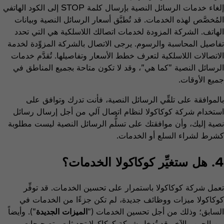
إلغاء خدمات الرسائل النصية بإرسال كلمة STOP إلى الكود الهاتفي
المُخصَّص لهذه الخدمات. قد تُطبَّق أسعار الرسائل النصية وبيانات
الهاتف. الشركة المزودة لخدمات اتصالك اللاسلكية هي التي تحدد
تفاصيل المحاسبة والرسوم. يرجى الاتصال بالشركة المزوِّدة لخدمة
الاتصالات اللاسلكية لتعرف خطط الأسعار وتفاصيلها. تُقدَّم خدمات
الرسائل النصية "كما هي"، وقد لا تكون متاحة بجميع المناطق في
جميع الأوقات.
بالموافقة على تلقِّي الرسائل النصية، فأنت تدرك وتوافق على
استخدام شركة كوكاكولا لنظام اتصال آلي من أجل إرسال رسائل
نصية إليك، وأن موافقتك على تسلُّم الرسائل النصية ليست مطلوبة
كشرط لشراء السلع أو الخدمات.
4. هل ستغيِّر كوكاكولا الخدمات؟
تعمل شركة كوكاكولا باستمرار على تحسين الخدمات. قد توفِّر
كوكاكولا ميزات ووظائف جديدة، لم تكن جزءًا من الخدمات في
السابق؛ وذلك من أجل تحسين الخدمات ("
الميزات الجديدة
"). وأيضاً
بين الحين والآخر قد تُدخل شركة كوكاكولا تحديثات وتصحيحات