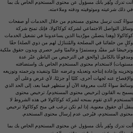
أنت تدرك وتُقِر بأنك مسؤول عن محتوى المستخدِم الخاص بك بما
في ذلك شرعيته وموثوقيته ودقته وملاءمته.
سواءً كنت ترسل محتوى مستخدِم من خلال الخدمات أو صفحات
وسائل التواصل الاجتماعي لشركة كوكاكولا، فإنك تمنح شركة
كوكاكولا (وهذا يتضمَّن مورِّدينا الذين يساعدوننا في تشغيل الخدمات
وكلٍ من خلفائنا في المصلحة والمُتنازَل لهم من ذوي الصلة) حقًا
وترخيصًا غير مقيَّد ومستمرًا وعالميًا وغير حصري وبدون حقوق ملكية
ومدفوعًا بالكامل (والحق في الترخيص من الباطن عبْر عدة
مستويات) لاستخدام محتوى المستخدِم الخاص بك واستضافته
وتخزينه وإعادة إنتاجه وتعديله وعرضه علنًا وتنفيذه وترجمته وتوزيعه
والإفصاح عنه لجهات أخرى، كليًا أو جزئيًا، لأي غرض وعلى أي
وسائط سواءً كانت معروفة الآن أو ستظهر فيما بعد، إلى الحد الذي
يسمح به القانون (ترخيص محتوى المستخدِم). ترخيص محتوى
المستخدِم الذي تقوم بمنحه لشركة كوكاكولا في هذه الشروط لا
ينقل أي حقوق معنوية. إذا لم تكن ترغب في منح كوكاكولا ترخيص
محتوى المستخدِم، فيُرجى عدم إرسال محتوى المستخدم.
أنت تدرك وتُقِر بأنك مسؤول عن محتوى المستخدِم الخاص بك بما
في ذلك شرعيته وموثوقيته ودقته وملاءمته.