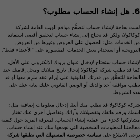
6. هل إنشاء الحساب مطلوب؟
لست بحاجة لإنشاء حساب لتصفُّح مواقع الويب العامة لشركة
كوكاكولا، ولكن قد تحتاج إلى إنشاء حساب لتحقيق أقصى استفادة
من الخدمات مثل: الحصول على العروض وغيرها من العروض
الترويجية أو استخدام بعض الخدمات المقصورة على "الأعضاء فقط".
لإنشاء حساب ستحتاج لإدخال عنوان بريدك الإلكتروني على الأقل.
كما قد تطلب شركة كوكاكولا إدخال تاريخ ميلادك ومحل إقامتك عند
الحاجة للتحقُّق من قدرتك القانونية على إبرام عقد ملزِم معها أو قد
تطلب موافقة أحد والديك أو الوصي القانوني عليك نيابة عنك على
هذه الشروط.
شركة كوكاكولا قد تطلب منك أيضًا إدخال معلومات إضافية مثل:
اسمك ورقم هاتفك وتفضيلاتك وآرائك وتفاصيل أخرى عنك تختار
مشاركتها كجزء من عملية إنشاء الحساب. لمعرفة المزيد حول كيفية
معالجتنا للمعلومات الشخصية التي نجمعها منك عند إنشاء حساب،
يرجى الاطلاع على
سياسة خصوصية المستهلك
التي تطبقها شركة