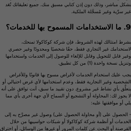
بشكل مباشر، وذلك دون إذن كتابي مسبق منك. جميع تعليقاتك تُعَد
غير سرِّية وغير مُسجَّلة الملكية.
9. ما الاستخدامات المسموح بها للخدمات؟
بشرط امتثالك لهذه الشروط، فإن شركة كوكاكولا تمنحك،
لاستخدامك غير التجاري فقط، حقًا شخصيًا ومحدودًا وغير حصري
وغير قابل للتحويل وقابل للإلغاء للوصول إلى الخدمات واستخدامها
وتنزيل نسخة واحدة (1) من كل تطبيق.
يجب عليك استخدام الخدمات لأغراض مسوح بها قانونًا وللأغراض
الشخصية وغير التجارية فقط، وعدم استخدامها لأي غرض احتيالي أو
يتعلَّق بأي نشاط غير مشروع. دون تقييد ما سبق، أنت توافق على أنه
لا يجوز لك: المحاولة أو التشجيع أو السماح لأي جهة أخرى بأي مما
يلي أو موافقتها عليه:
- الحصول على (أو محاولة الحصول على) وصول غير مصرَّح به إلى
الخدمات أو أنظمة شركة كوكاكولا أو شبكات حواسيبها من خلال
القرصنة أو البحث عن كلمات المرور أو غيرها من الوسائل، أو اختراق