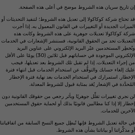
إن تاريخ سريان هذه الشروط موضح في أعلى هذه الصفحة.
قد تحتاج شركة كوكاكولا إلى تعديل هذه الشروط؛ لتنفيذ التحديثات أو
الميزات الجديدة أو التغييرات في القانون المعمول به. إذا أجرت
شركة كوكاكولا تعديلات جوهرية على هذه الشروط وكانت هذه
التعديلات تحد من الحقوق القانونية، فسننشر الإشعارات في الخدمات
ونُخطِر المستخدمين عبْر البريد الإلكتروني على عناوين البريد
الإلكتروني الموجودة في حساباتهم قبل ثلاثين (30) يومًا على الأقل
من إجراء التعديلات. إذا لم تقبل تلك الشروط بعد تعديلها، فيجب
عليك إلغاء حسابك والتوقُّف عن استخدام الخدمات قبل انتهاء فترة
الإخطار. استمرارك في استخدام الخدمات بعد نهاية فترة الإخطار
المُحدَّدة في الإشعار يُعَد بمثابة قبول للشروط المعدلة.
لن نجري تغييرات تقلِّل جوهريًا وبأثر رجعي من حقوقك القانونية دون
إخطار إلا إذا كنا مطالبين قانونيًا بذلك أو لحماية حقوق المستخدمين
الآخرين للخدمات.
في حالة تعديل الشروط فإنها تُبطِل جميع النسخ السابقة من اتفاقياتنا
أو مذكِّراتنا أو بياناتنا بشأن هذه الشروط.