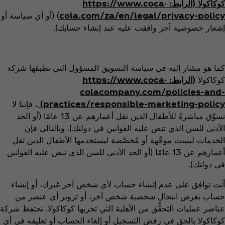
كوكاكولا (الرابط: https://www.coca-
cola.com/za/en/legal/privacy-policy
)
(أو أي سياسة أو
إشعار خصوصية آخر وافقت عليه عند إنشاء حسابك).
كما هو مشار إليه في سياسة التسويق المسؤول التي تطبقها شركة
كوكاكولا
(الرابط: https://www.coca-
colacompany.com/policies-and-
practices/responsible-marketing-policy)
، فإننا لا
نسوِّق مباشرةً للأطفال الذين تقل أعمارهم عن 13 عامًا (أو الحد
الأدنى للسن الذي تنص عليه القوانين في دولتك). وبالتالي فإن
الخدمات ليست موجَّهة أو مُخصَّصة ليستخدمها الأطفال الذين تقل
أعمارهم عن 13 عامًا (أو الحد الأدنى للسن الذي تنص عليه القوانين
في دولتك).
أنت توافق على عدم إنشاء حساب لأي شخص آخر غيرك، أو إنشاء
حساب بغرض انتحال شخصية شخص آخر، أو تزوير أي عنصر من
عناصر عمليات التحقُّق من الأهلية التي تجريها كوكاكولا. تحتفظ شركة
كوكاكولا بالحق في رفض التسجيل أو إلغاء الحساب أو تعليقه في أي