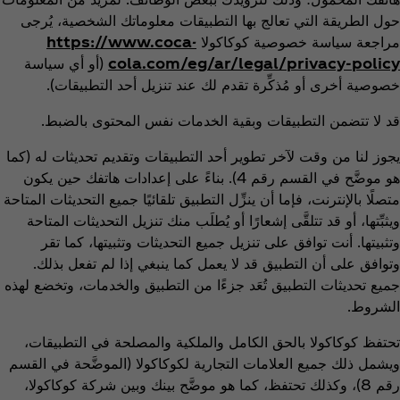
حول الطريقة التي تعالج بها التطبيقات معلوماتك الشخصية، يُرجى
مراجعة سياسة خصوصية كوكاكولا
https://www.coca-
cola.com/eg/ar/legal/privacy-policy
(أو أي سياسة
خصوصية أخرى أو مُذكِّرة تقدم لك عند تنزيل أحد التطبيقات).
قد لا تتضمن التطبيقات وبقية الخدمات نفس المحتوى بالضبط.
يجوز لنا من وقت لآخر تطوير أحد التطبيقات وتقديم تحديثات له (كما
هو موضَّح في القسم رقم 4). بناءً على إعدادات هاتفك حين يكون
متصلًا بالإنترنت، فإما أن ينزِّل التطبيق تلقائيًا جميع التحديثات المتاحة
ويثبِّتها، أو قد تتلقَّى إشعارًا أو يُطلَب منك تنزيل التحديثات المتاحة
وتثبيتها. أنت توافق على تنزيل جميع التحديثات وتثبيتها، كما تقر
وتوافق على أن التطبيق قد لا يعمل كما ينبغي إذا لم تفعل بذلك.
جميع تحديثات التطبيق تُعَد جزءًا من التطبيق والخدمات، وتخضع لهذه
الشروط.
تحتفظ كوكاكولا بالحق الكامل والملكية والمصلحة في التطبيقات،
ويشمل ذلك جميع العلامات التجارية لكوكاكولا (الموضَّحة في القسم
رقم 8)، وكذلك تحتفظ، كما هو موضَّح بينك وبين شركة كوكاكولا،