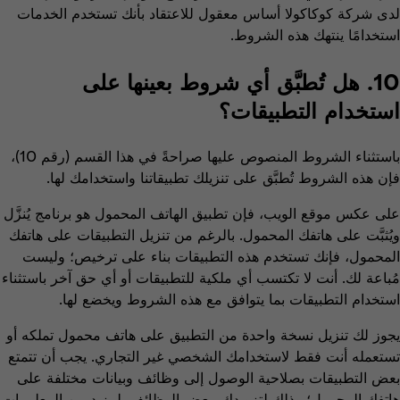
لدى شركة كوكاكولا أساس معقول للاعتقاد بأنك تستخدم الخدمات
استخدامًا ينتهك هذه الشروط.
10. هل تُطبَّق أي شروط بعينها على
استخدام التطبيقات؟
باستثناء الشروط المنصوص عليها صراحةً في هذا القسم (رقم 10)،
فإن هذه الشروط تُطبَّق على تنزيلك تطبيقاتنا واستخدامك لها.
على عكس موقع الويب، فإن تطبيق الهاتف المحمول هو برنامج يُنزَّل
ويُثبَّت على هاتفك المحمول. بالرغم من تنزيل التطبيقات على هاتفك
المحمول، فإنك تستخدم هذه التطبيقات بناء على ترخيص؛ وليست
مُباعة لك. أنت لا تكتسب أي ملكية للتطبيقات أو أي حق آخر باستثناء
استخدام التطبيقات بما يتوافق مع هذه الشروط ويخضع لها.
يجوز لك تنزيل نسخة واحدة من التطبيق على هاتف محمول تملكه أو
تستعمله أنت فقط لاستخدامك الشخصي غير التجاري. يجب أن تتمتع
بعض التطبيقات بصلاحية الوصول إلى وظائف وبيانات مختلفة على
هاتفك المحمول؛ وذلك لتزويدك ببعض الوظائف. لمزيد من المعلومات