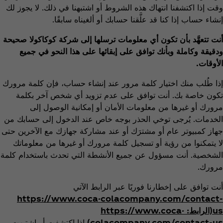
وقت إذا اكتشفنا انتهاك هذه الشروط أو اشتبهنا في ذلك. لا يجوز لك
إنشاء حساب إذا كنا قد علَّقنا حسابك أو ألغيناه سابقًا.
أنت تتعهَّد بأن تكون أي معلومات ترسلها إلى شركة كوكاكولا صحيحة
ودقيقة وكاملة وبأنك توافق على إبقائها على هذا النحو في جميع
الأوقات.
إذا طُلب منك اختيار كلمة مرور عند إنشاء حساب، فإن كلمة مرورك
تكون خاصة بك. أنت توافق على عدم تزويد أي شخص آخر بكلمة
مرورك أو غيرها من معلومات الأمان أو إمكانية الوصول إلى
الخدمات. يُرجى توخي الحذر بوجه خاص عند الدخول إلى حسابك من
جهاز كمبيوتر عام أو مشترَك أو عند مشاركة جهازك مع الآخرين حتى
لا يتمكنوا من رؤية أو تسجيل كلمة مرورك أو غيرها من معلوماتك
الشخصية. أنت مسؤول عن جميع الأنشطة التي تحدث باستخدام كلمة
مرورك.
أنت توافق على إخطارنا فوريًا عبر الرابط الآتي
https://www.coca-colacompany.com/contact-
us(الرابط: https://www.coca-
colacompany.com/contact-us)
إذا اكتشفت أو اشتبهت