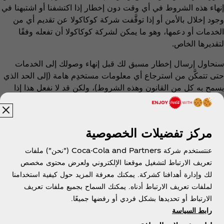
إنهاء هذه الشروط في أي وقت دون إخطار إذا اكتشفنا أو اشتبهنا في
وجود إخلال بالأمن أو إذا توقَّفت شركة كوكاكولا عن تقديم أي من
الخدمات أو دعمها، وهو ما يمكن لشركة كوكاكولا أن تفعله وفقًا
لتقديرها الخاص.
سنحاول إرسال إخطار مسبق لك قبل إنهاء وصولك إلى الخدمات
حتى تتمكَّن من استرجاع أي معلومات مستخدِم هامة (إلى الحد الذي
يسمح به كل من القانون وهذه الشروط)، ولكن قد لا نفعل هذا إذا
قرَّرنا أن ذلك سيكون خيارًا غير عملي أو غير قانوني أو ليس في
مصلحة شخص ما أو سلامته أو يضر بحقوق شركة كوكاكولا أو
ممتلكاتها.
مركز تفضيلات الخصوصية
عند إنهاء هذه الشروط، تنتهي الحقوق الممنوحة من شركة كوكاكولا
عنتستخدم شركة Coca-Cola and Partners ("نحن") ملفات
ويجب عليك التوقُّف عن استخدام الخدمات تمامًا وحذف جميع نسخ
تعريف الارتباط لتشغيل موقعنا الإلكتروني ولعرض محتوى مخصص
التطبيقات من هاتفك المحمول.
لك وإدارة أهدافنا كشركة. يمكنك معرفة المزيد حول كيفية استخدامنا
لملفات تعريف الارتباط أدناه. يمكنك السماح بجميع ملفات تعريف
أي حكم من هذه الشروط، بحكم طبيعته، سيظل ساري المفعول بعد
الارتباط أو تحديدها بشكل فردي أو رفضها جميعًا.
إنهاء هذه الشروط. فعلى سبيل المثال، ستظل جميع الأحكام التالية
رابط السياسة
سارية المفعول بعد إنهاء الشروط: أي حدود مفروضة على
مسؤوليتنا، والشروط المتعلِّقة بالملكية أو حقوق الملكية الفكرية،