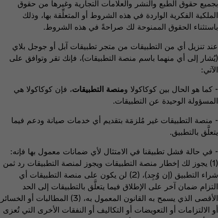
بجميع حقوق الطبع والنشر والعلامات التجارية وغيرها من حقوق
الملكية الفكرية الواردة في هذه الشروط أو المتعلِّقة بها، وذلك
باستثناء الحقوق الممنوحة لك صراحةً في هذه الشروط.
عند تنزيل أي من التطبيقات من متجر تطبيقات آبل أو جوجل بلاي
(يُشار إلى أي منهما باسم منصة التطبيقات)، فإنك تقر وتوافق على
الآتي:
- كما هو الحال بين كوكاكولا و
منصة التطبيقات
، فإن كوكاكولا هي
المسؤولة الوحيدة عن التطبيقات.
- منصة التطبيقات غير مُلزمَة بتقديم أي خدمات صيانة ودعم فيما
يتعلَّق بالتطبيق.
- في حالة فشل تطبيقنا في الامتثال لأي ضمانات معمول بها فإنه:
(1) يجوز لك إخطار منصة التطبيقات ويجوز لمنصة التطبيقات رد ثمن
شراء التطبيق (إن وُجِد)، (‏2) لن يكون على منصة التطبيقات أي
التزام ضمان آخر على الإطلاق فيما يتعلَّق بالتطبيقات إلى الحد
الأقصى الذي يسمح به القانون المعمول به، (3) المطالبات أو الخسائر
أو الالتزامات أو التعويضات أو التكاليف أو النفقات الأخرى التي تُعزى