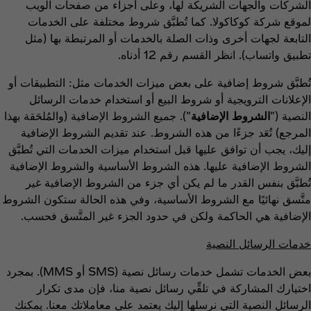
الشركات والجهات الشريكة لها، وعلى أجزاء من صفحات الويب
لموقع شركة كوكاكولا. كما تُطبَّق شروط مختلفة على الخدمات
التابعة لجهات أخرى وذات الصلة بالخدمات أو المرتبطة بها (مثل
تطبيق واتساب). انظر القسم رقم 12 أدناه.
تُطبَّق شروط إضافية على بعض ميزات الخدمات مثل: التطبيقات أو
الإعلانات الترويجية أو شروط البيع أو استخدام خدمات الرسائل
النصية ("
الشروط الإضافية
"). جميع الشروط الإضافية (والمُلحَقة بهذا
المرجع) تُعَد جزءًا من هذه الشروط. عند تقديم الشروط الإضافية
إليك، يجب أن توافق عليها قبل استخدام ميزات الخدمات التي تُطبَّق
الشروط الإضافية عليها. هذه الشروط الأساسية والشروط الإضافية
تُطبَّق بنفس القدر ما لم يكن أي جزء من الشروط الإضافية غير
متَّسق نهائيًا مع الشروط الأساسية، وفي هذه الحالة ستكون الشروط
الإضافية هي الحاكمة ولكن في حدود الجزء غير المتَّسق فحسب.
خدمات الرسائل النصية
بعض الخدمات تشمل خدمات رسائل نصية (SMS أو MMS). بمجرد
اختيارك المشاركة في تلقِّي رسائل نصية منا، فإن مدى تكرار
الرسائل النصية التي نرسلها إليك يعتمد على معاملاتك معنا. يمكنك