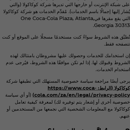
على شبكة الإنترنت أو خارجها التي تديرها شركة كوكاكولا (والتي
يُشار إليها إجمالًا باسم الخدمات). مُقدِّم الخدمات هو شركة كوكاكولا
التي يقع مقرها فيOne Coca‑Cola Plaza, Atlanta,
Georgia 30313‎‏.
تُطبَّق هذه الشروط سواءً كنت مستخدمًا مسجلًا على الموقع أو كنت
تتصفحه فقط.
إن استخدامك للخدمات وحصولك عليها مشروطان بامتثالك لهذه
الشروط وقبولك لها. إذا لم تكن موافقًا هذه الشروط، فيُرجى عدم
استخدام الخدمات.
يرجى أيضًا مراجعة سياسة خصوصية المستهلك التي تطبقها شركة
كوكاكولا (
الرابط: https://www.coca-
cola.com/za/en/legal/privacy-policy
)
(أو أي سياسة
خصوصية أخرى أو إشعار يتم توفيره لك) لمعرفة كيفية تعامل
كوكاكولا مع المعلومات الشخصية التي نجمعها من المستخدمين أو
عنهم.