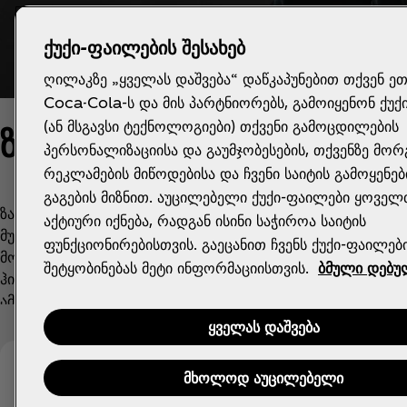
ქუქი-ფაილების შესახებ
ღილაკზე „ყველას დაშვება“ დაწკაპუნებით თქვენ ე
Coca-Cola-ს და მის პარტნიორებს, გამოიყენონ ქუქ
(ან მსგავსი ტექნოლოგიები) თქვენი გამოცდილების
ზაქ ტაბუდლო
პერსონალიზაციისა და გაუმჯობესების, თქვენზე მო
რეკლამების მიწოდებისა და ჩვენი საიტის გამოყენებ
გაგების მიზნით. აუცილებელი ქუქი-ფაილები ყოველ
ზაქ ტაბუდლომ მუსიკალური კარიერა ადრეულ ასაკში დაი
აქტიური იქნება, რადგან ისინი საჭიროა საიტის
მუსიკალურ ჯგუფს შეუერთდა, მერე კი დუეტში გამოფიოდ
ფუნქციონირებისთვის. გაეცანით ჩვენს ქუქი-ფაილებ
მომღერალმა, სიმღერების ავტორმა და პროდიუსერმა. მო
შეტყობინებას მეტი ინფორმაციისთვის.
ბმული დებუ
ჰიტების შესრულებით, როგორებიცაა „Binibini“, „Pano“ 
ამასთანავე, ის თანამშრომლობდა მსოფლიოს სხვადასხვა 
არიან ჯონი ორლანდო, ჯეიმზ TW, ბილკინი, ტიარა ანდინი
ყველას დაშვება
გახდა Spotify-ზე ყველაზე პოპულარული შემსრულებელი
BTS-ის შემდეგ. ზაქს მიაჩნია, რომ მიწაზე მყარად დგომა ნ
მხოლოდ აუცილებელი
შენარჩუნებას იმ დროს, როდესაც შეუჩერებლად მიეშურებ