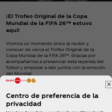
¡El Trofeo Original de la Copa
Mundial de la FIFA 26™ estuvo
aquí!
Vivimos un momento único al recibir y
conocer de cerca el Trofeo Original de la
Copa Mundial de la FIFA 26™. Gracias por
acompañarnos a presenciar esta leyenda del
fútbol y empezar a latir juntos con la emoción
del Mundial.
Centro de preferencia de la
privacidad