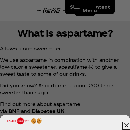
Skip to content
Menu
What is aspartame?
A low-calorie sweetener.
We use aspartame in combination with another
low-calorie sweetener, acesulfame-K, to give a
sweet taste to some of our drinks.
Did you know? Aspartame is about 200 times
sweeter than sugar.
Find out more about aspartame
via
BNF
and
Diabetes UK
.
Find out how
we’re reducing sugar in our drinks.