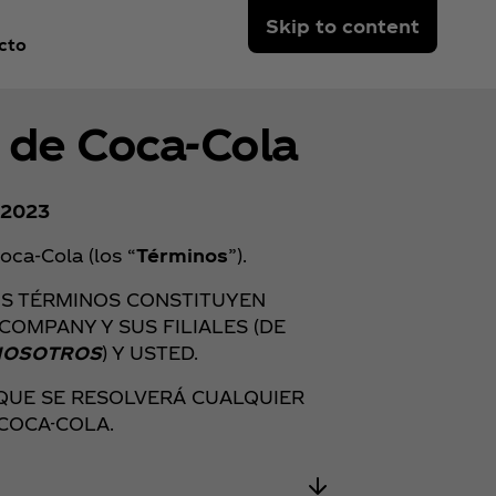
Skip to content
cto
 de Coca‑Cola
 2023
oca‑Cola (los “
Términos
”).
OS TÉRMINOS CONSTITUYEN
OMPANY Y SUS FILIALES (DE
NOSOTROS
) Y USTED.
QUE SE RESOLVERÁ CUALQUIER
COCA-COLA.