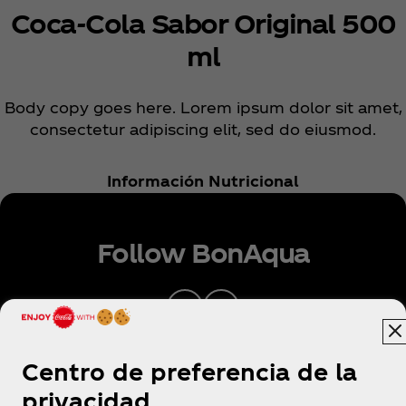
Coca‑Cola Sabor Original 500
ml
Body copy goes here. Lorem ipsum dolor sit amet,
consectetur adipiscing elit, sed do eiusmod.
Información Nutricional
Follow BonAqua
Centro de preferencia de la
privacidad