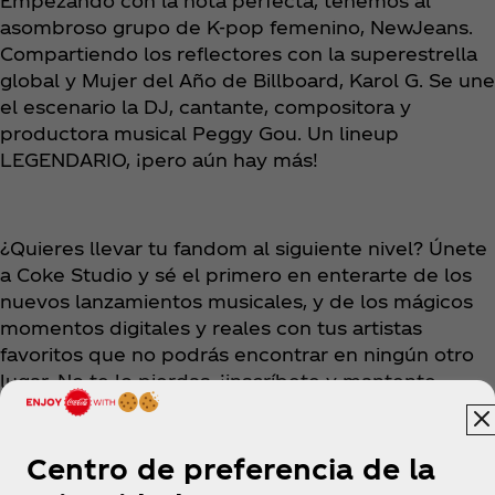
Empezando con la nota perfecta, tenemos al
asombroso grupo de K-pop femenino, NewJeans.
Compartiendo los reflectores con la superestrella
global y Mujer del Año de Billboard, Karol G. Se une
el escenario la DJ, cantante, compositora y
productora musical Peggy Gou. Un lineup
LEGENDARIO, ¡pero aún hay más!
¿Quieres llevar tu fandom al siguiente nivel? Únete
a Coke Studio y sé el primero en enterarte de los
nuevos lanzamientos musicales, y de los mágicos
momentos digitales y reales con tus artistas
favoritos que no podrás encontrar en ningún otro
lugar. No te lo pierdas, ¡inscríbete y mantente
conectado!
Centro de preferencia de la