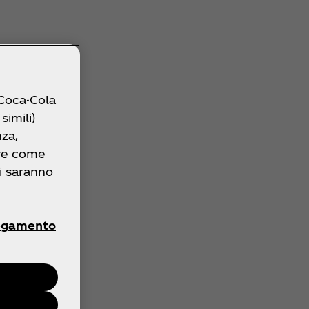
 Coca-Cola
simili)
nza,
ire come
ri saranno
egamento