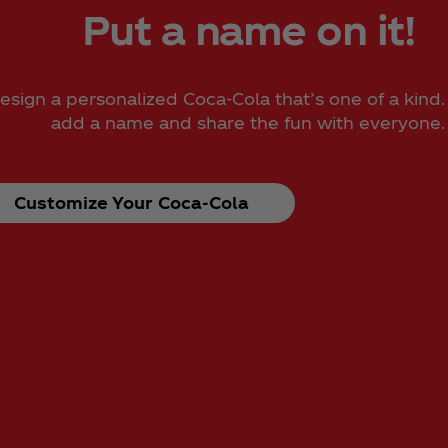
Put a name on it!
esign a personalized Coca‑Cola that’s one of a kind
add a name and share the fun with everyone.
Customize Your Coca‑Cola