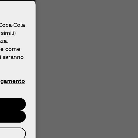
 Coca-Cola
simili)
nza,
ire come
ri saranno
egamento