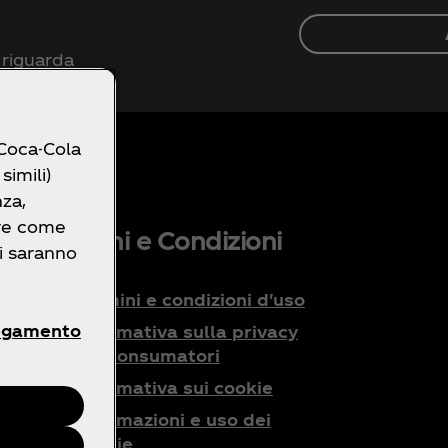
 riguarda
 Coca-Cola
simili)
nza,
ire come
o?
Termini e Condizioni
ri saranno
Termini e condizioni d'uso
egamento
Informativa sulla privacy
dei consumatori
Informativa sui cookie
la
Informazioni e uso dei
cookie