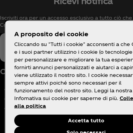
Ricevi notifica
Iscriviti ora per un accesso esclusivo a tutto ciò che
Coca‑Cola!
A proposito dei cookie
Cliccando su "Tutti i cookie" acconsenti a che
e i suoi partner utilizzino i cookie (o tecnologie 
per personalizzare e migliorare la tua esperie
fornirti annunci personalizzati e aiutarci a cap
Chi siamo
Hai bisogno di aiut
viene utilizzato il nostro sito. I cookie necessa
sempre attivi poiché sono necessari per il
La nostra azienda
Mappa del sito
funzionamento del nostro sito. Leggi la nostra
Infomativa sui cookie per saperne di più.
Coll
Ufficio stampa
Contatti
alla politica
Lavora con noi
Domande frequenti
Domande frequenti sul
Accetta tutto
Coca‑Cola App
Solo necessari