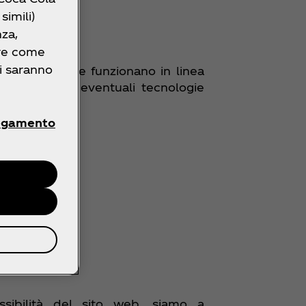
simili)
nza,
ire come
ri saranno
 tecnologie che funzionano in linea
er web e di eventuali tecnologie
egamento
essibilità del sito web, siamo a