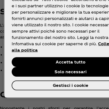
e i suoi partner utilizzino i cookie (o tecnologie 
Specifiche tecniche
per personalizzare e migliorare la tua esperie
fornirti annunci personalizzati e aiutarci a cap
viene utilizzato il nostro sito. I cookie necessa
L'accessibilità del sito web si basa sulle seguenti
sempre attivi poiché sono necessari per il
con la combinazione sopra menzionata del brows
assistive o plugin installati sul computer:
funzionamento del nostro sito. Leggi la nostra
Infomativa sui cookie per saperne di più.
Coll
HTML
alla politica
WAI-ARIA
Accetta tutto
CSS
JavaScript
Solo necessari
Gestisci i cookie
Contenuti non accessibili
Nonostante i nostri sforzi per garantire l'acc