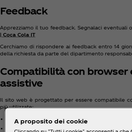
Feedback
Apprezziamo il tuo feedback. Segnalaci eventuali ost
| Coca Cola IT
Cerchiamo di rispondere ai feedback entro 14 giorni
della richiesta da parte del dipartimento responsab
Compatibilità con browser 
assistive
Il sito web è progettato per essere compatibile co
più utilizzate:
l'ultima versione dei browser Mozilla Firefox e Ap
A proposito dei cookie
in combinazione con le ultime versioni di NVDA 
Cliccando su "Tutti i cookie" acconsenti a che