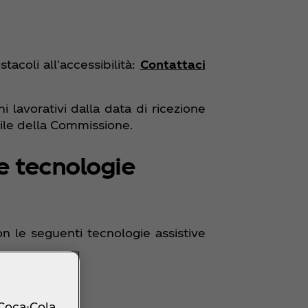
acoli all'accessibilità:
Contattaci
 lavorativi dalla data di ricezione
ile della Commissione.
e tecnologie
n le seguenti tecnologie assistive
ple Safari;
e VoiceOver.
 Coca-Cola