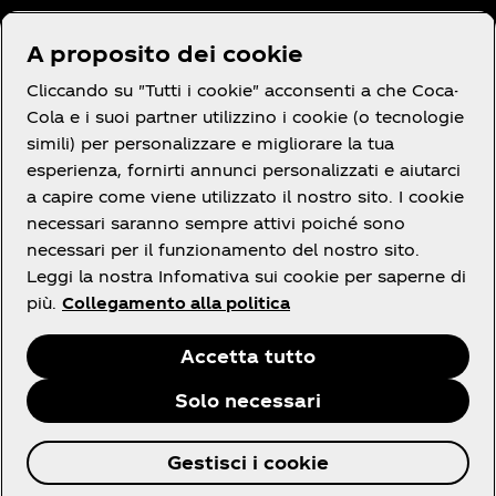
Hai bisogno di aiuto?
A proposito dei cookie
Cliccando su "Tutti i cookie" acconsenti a che Coca-
Cola e i suoi partner utilizzino i cookie (o tecnologie
simili) per personalizzare e migliorare la tua
Termini e Condizioni
esperienza, fornirti annunci personalizzati e aiutarci
a capire come viene utilizzato il nostro sito. I cookie
necessari saranno sempre attivi poiché sono
necessari per il funzionamento del nostro sito.
Leggi la nostra Infomativa sui cookie per saperne di
Facebook
X
linkedin
Youtube
Instagram
più.
Collegamento alla politica
Accetta tutto
Solo necessari
© 2026 The Coca‑Cola Company. Tutti i diritti
Gestisci i cookie
riservati.