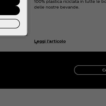
mondo e
100% plastica riciclata in tutte le bo
re attenti
delle nostre bevande.
onsumatori
Leggi l'articolo
C