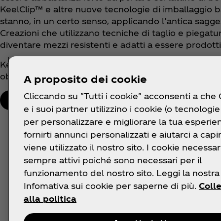
KeelClip™ e altre nuove tecnologie di imballaggio ba
stanno, in un certo senso, applicando l’antica saggez
Creazioni che utilizzano tecniche di taglio e piegat
diventare mezzi resistenti e adatti a essere prodotti
Keelclip™ è stato ora introdotto in più di 20 paesi 
obiettivo di ottimizzare i materiali di imballaggio ch
A proposito dei cookie
Cliccando su "Tutti i cookie" acconsenti a che
Condividi
e i suoi partner utilizzino i cookie (o tecnologie 
per personalizzare e migliorare la tua esperie
Con
fornirti annunci personalizzati e aiutarci a cap
viene utilizzato il nostro sito. I cookie necessa
sempre attivi poiché sono necessari per il
funzionamento del nostro sito. Leggi la nostra
Infomativa sui cookie per saperne di più.
Coll
Meno zucchero, più scelta
alla politica