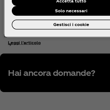
Accetta tutto
Seguiamo la nostra missione di “Rinfrescare il 
fare la differenza”, impegnandoci a essere semp
Solo necessari
alle esigenze, ai desideri e ai gusti dei nostri c
e alle loro abitudini di acquisto, in costante
Gestisci i cookie
cambiamento.
Leggi l'articolo
Hai ancora domande?