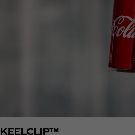
KEELCLIP™