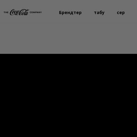
Брендтер
табу
Әсер