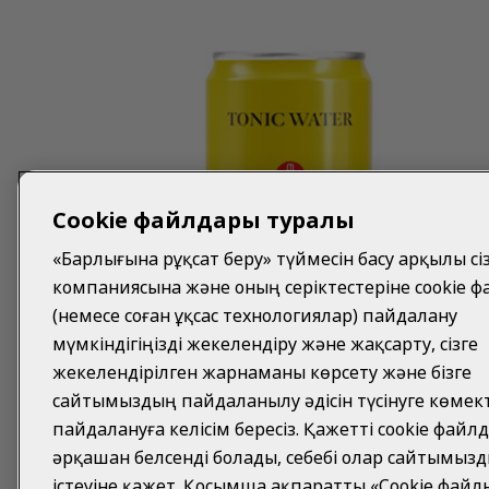
Cookie файлдары туралы
«Барлығына рұқсат беру» түймесін басу арқылы сіз
компаниясына және оның серіктестеріне cookie 
(немесе соған ұқсас технологиялар) пайдалану
мүмкіндігіңізді жекелендіру және жақсарту, сізге
жекелендірілген жарнаманы көрсету және бізге
сайтымыздың пайдаланылу әдісін түсінуге көмект
пайдалануға келісім бересіз. Қажетті cookie файл
әрқашан белсенді болады, себебі олар сайтымыз
істеуіне қажет. Қосымша ақпаратты «Cookie фа