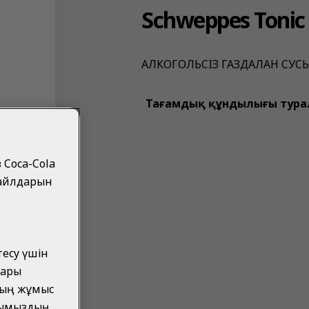
Schweppes Tonic
АЛКОГОЛЬСIЗ ГАЗДАЛҒАН СУС
Тағамдық құндылығы тура
 Coca-Cola
файлдарын
есу үшін
дары
дың жұмыс
йлымыздың