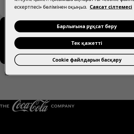
ескертпесі» бөлімінен оқыңыз.
Саясат сілтемесі
Барлығына рұқсат беру
Жазылу Schweppes
Тек қажетті
Cookie файлдарын басқару