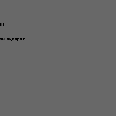
ЫН
лы ақпарат