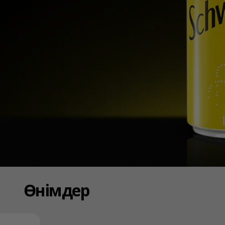
Өнімдер