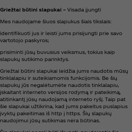
Griežtai būtini slapukai –
Visada įjungti
Mes naudojame šiuos slapukus šiais tikslais:
identifikuoti jus ir leisti jums prisijungti prie savo
vartotojo paskyros;
prisiminti jūsų buvusius veiksmus, tokius kaip
slapukų sutikimo parinktys.
Griežtai būtini slapukai leidžia jums naudotis mūsų
tinklalapiu ir suteikiamomis funkcijomis. Be šių
slapukų jūs negalėtumėte naudotis tinklalapiu,
įskaitant interneto versijos rodymą ir pateikimą,
atitinkantį jūsų naudojamą interneto ryšį. Taip pat
šie slapukai užtikrina, kad jums pakeitus puslapius
įvyktų pakeitimas iš http į https. Šių slapukų
naudojimui jūsų sutikimas nėra būtinas.