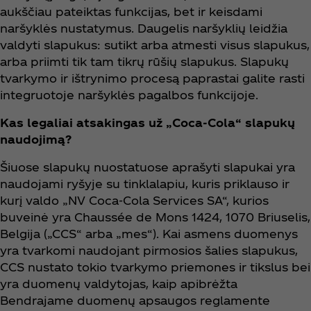
aukščiau pateiktas funkcijas, bet ir keisdami
naršyklės nustatymus. Daugelis naršyklių leidžia
valdyti slapukus: sutikt arba atmesti visus slapukus,
arba priimti tik tam tikrų rūšių slapukus. Slapukų
tvarkymo ir ištrynimo procesą paprastai galite rasti
integruotoje naršyklės pagalbos funkcijoje.
Kas legaliai atsakingas už „Coca‑Cola“ slapukų
naudojimą?
Šiuose slapukų nuostatuose aprašyti slapukai yra
naudojami ryšyje su tinklalapiu, kuris priklauso ir
kurį valdo „NV Coca‑Cola Services SA“, kurios
buveinė yra Chaussée de Mons 1424, 1070 Briuselis,
Belgija („CCS“ arba „mes“). Kai asmens duomenys
yra tvarkomi naudojant pirmosios šalies slapukus,
CCS nustato tokio tvarkymo priemones ir tikslus bei
yra duomenų valdytojas, kaip apibrėžta
Bendrajame duomenų apsaugos reglamente