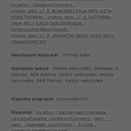
i
location
,
OptanonConsent
,
n
onexp_gam_LT_lt_8cbe3961-b1ca-48fe-b37a-
i
65957fd1484c
,
onexp_gam_LT_lt_5d7f568b-
s
14b4-45c7-b3cd-0a3cf8981a2e
,
l
OptanonAlertBoxClosed
,
a
onexp_gam_LT_lt_2be6ef9d-9620-4595-82cc-
p
c8aa28d467b0
u
k
Pirmoji šalis
a
i
Kelios sekundės, Seansas, 6
Dienos, 364 Dienos, Kelios sekundės, Kelios
sekundės, 364 Dienos, Kelios sekundės
coca-cola.com
location
,
banner-last-message
,
cep.pnpParams
,
OptanonConsent
,
gam_*
,
gam_
,
agegate_confirmed
,
_ScCbts
,
OptanonAlertBoxClosed