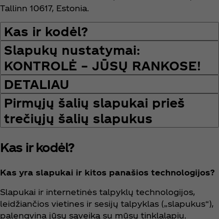
Tallinn 10617, Estonia.
Kas ir kodėl?
Slapukų nustatymai:
KONTROLĖ – JŪSŲ RANKOSE!
DETALIAU
Pirmųjų šalių slapukai prieš
trečiųjų šalių slapukus
Kas ir kodėl?
Kas yra slapukai ir kitos panašios technologijos?
Slapukai ir internetinės talpyklų technologijos,
leidžiančios vietines ir sesijų talpyklas („slapukus“),
palengvina jūsų sąveiką su mūsų tinklalapiu.