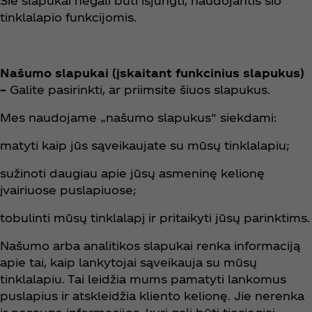
Šie slapukai negali būti išjungti, naudojantis šio
tinklalapio funkcijomis.
Našumo slapukai (įskaitant funkcinius slapukus)
–
Galite pasirinkti, ar priimsite šiuos slapukus.
Mes naudojame „našumo slapukus“ siekdami:
matyti kaip jūs sąveikaujate su mūsų tinklalapiu;
sužinoti daugiau apie jūsų asmeninę kelionę
įvairiuose puslapiuose;
tobulinti mūsų tinklalapį ir pritaikyti jūsų parinktims.
Našumo arba analitikos slapukai renka informaciją
apie tai, kaip lankytojai sąveikauja su mūsų
tinklalapiu. Tai leidžia mums pamatyti lankomus
puslapius ir atskleidžia kliento kelionę. Jie nerenka