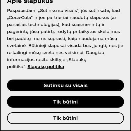
Apie slapukus
tiktok.com
Paspausdami „Sutinku su visais“, jūs sutinkate, kad
„Coca-Cola“ ir jos partneriai naudotų slapukus (ar
_ttp
panašias technologijas), kad suasmenintų ir
Trečioji šalis
pagerintų jūsų patirtį, rodytų pritaikytus skelbimus
bei padėtų mums suprasti, kaip naudojama mūsų
89 Dienos
svetainė. Būtinieji slapukai visada bus įjungti, nes jie
reikalingi mūsų svetainės veikimui. Daugiau
informacijos rasite skiltyje „Slapukų
youtube.com
politika“.
Slapukų politika
YSC, VISITOR_INFO1_LIVE, __Secure-
xxxxxxx, VISITOR_PRIVACY_METADATA,
Sutinku su visais
CONSENT
Tik būtini
Trečioji šalis
Seansas, 179 Dienos, Kelios
Tik būtini
sekundės, 179 Dienos, 6442 Dienos