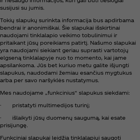
ir nesaugo informacijos, kuri gali būti tiesiogiai
susijusi su jumis.
Tokių slapukų surinkta informacija bus apdirbama
bendrai ir anonimiškai. Šie slapukai išskirtinai
naudojami tinklalapio veikimo tobulinimui ir
pritaikant jūsų poreikiams patirtį. Našumo slapukai
yra naudojami siekiant geriau suprasti vartotojų
elgseną tinklalapyje nuo to momento, kai jame
apsilankoma. Jūs bet kuriuo metu galite išjungti
slapukus, naudodami žemiau esančius mygtukus
arba per savo naršyklės nustatymus.
Mes naudojame „funkcinius“ slapukus siekdami:
· pristatyti multimedijos turinį;
· išlaikyti jūsų duomenų saugumą, kai esate
prisijungę.
Funkciniai slapukai leidžia tinklalapiui saugoti