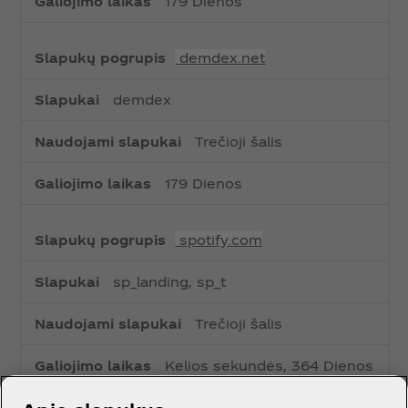
179 Dienos
demdex.net
demdex
Trečioji šalis
179 Dienos
spotify.com
sp_landing, sp_t
Trečioji šalis
Kelios sekundės, 364 Dienos