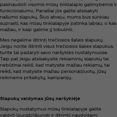
pasinaudoti visomis mūsų tinklalapio galimybėmis ir
funkcionalumu. Panašiai jūs galite atsisakyti
našumo slapukų. Šiuo atveju, mums bus sunkiau
suprasti, kas mūsų tinklalapyje patinka labiau, o kas
mažiau, ir kaip galime jį tobulinti.
Mes negalime ištrinti trečiosios šalies slapukų.
Jeigu norite ištrinti visus trečiosios šalies slapukus,
turite tai padaryti savo naršyklės nustatymuose.
Taip pat jeigu atsisakysite reklaminių slapukų tai
nebūtinai reikš, kad matysite mažiau reklamų, tai
reikš, kad matysite mažiau personalizuotų, jūsų
reikmėms pritaikytų, kampanijų.
Slapukų valdymas jūsų naršyklėje
Slapukų nustatymus mūsų tinklalapyje galite
valdyti (įjungti/išjungti ir ištrinti) naudodami