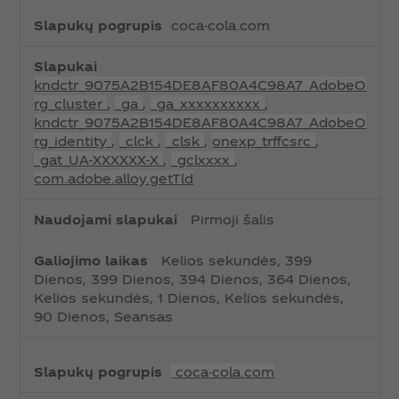
p
coca-cola.com
u
k
a
kndctr_9075A2B154DE8AF80A4C98A7_AdobeO
i
rg_cluster
,
_ga
,
_ga_xxxxxxxxxx
,
kndctr_9075A2B154DE8AF80A4C98A7_AdobeO
rg_identity
,
_clck
,
_clsk
,
onexp_trffcsrc
,
_gat_UA-XXXXXX-X
,
_gclxxxx
,
com.adobe.alloy.getTld
Pirmoji šalis
Kelios sekundės, 399
Dienos, 399 Dienos, 394 Dienos, 364 Dienos,
Kelios sekundės, 1 Dienos, Kelios sekundės,
90 Dienos, Seansas
coca-cola.com