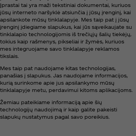
Įprastai tai yra maži tekstiniai dokumentai, kuriuos
jūsų interneto naršyklė atsiunčia į jūsų įrenginį, kai
apsilankote mūsų tinklalapyje. Mes taip pat į jūsų
įrenginį įdiegiame slapukus, kai jūs sąveikaujate su
tinklalapio technologijomis iš trečiųjų šalių tiekėjų,
tokius kaip rašmenys, pikseliai ir žymės, kuriuos
mes integruojame savo tinklalapyje reklamos
tikslais.
Mes taip pat naudojame kitas technologijas,
panašias į slapukus. Jas naudojame informacijos,
kurią surinkome apie jus apsilankymo mūsų
tinklalapyje metu, perdavimui kitoms aplikacijoms.
Žemiau pateikiame informaciją apie šių
technologijų naudojimą ir kaip galite pakeisti
slapukų nustatymus pagal savo poreikius.