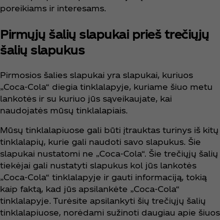
poreikiams ir interesams.
Pirmųjų šalių slapukai prieš trečiųjų
šalių slapukus
Pirmosios šalies slapukai yra slapukai, kuriuos
„Coca‑Cola“ diegia tinklalapyje, kuriame šiuo metu
lankotės ir su kuriuo jūs sąveikaujate, kai
naudojatės mūsų tinklalapiais.
Mūsų tinklalapiuose gali būti įtrauktas turinys iš kitų
tinklalapių, kurie gali naudoti savo slapukus. Šie
slapukai nustatomi ne „Coca‑Cola“. Šie trečiųjų šalių
tiekėjai gali nustatyti slapukus kol jūs lankotės
„Coca‑Cola“ tinklalapyje ir gauti informaciją, tokią
kaip faktą, kad jūs apsilankėte „Coca‑Cola“
tinklalapyje. Turėsite apsilankyti šių trečiųjų šalių
tinklalapiuose, norėdami sužinoti daugiau apie šiuos