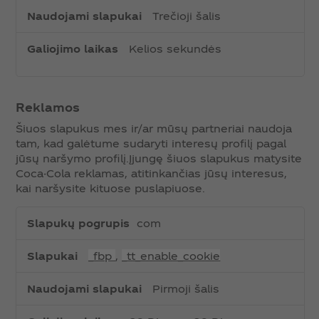
Trečioji šalis
Kelios sekundės
Reklamos
Šiuos slapukus mes ir/ar mūsų partneriai naudoja
tam, kad galėtume sudaryti interesų profilį pagal
jūsų naršymo profilį.​ Įjungę šiuos slapukus matysite
Coca-Cola reklamas, atitinkančias jūsų interesus,
kai naršysite kituose puslapiuose.​
R
com
e
k
_fbp
,
_tt_enable_cookie
l
a
Pirmoji šalis
m
o