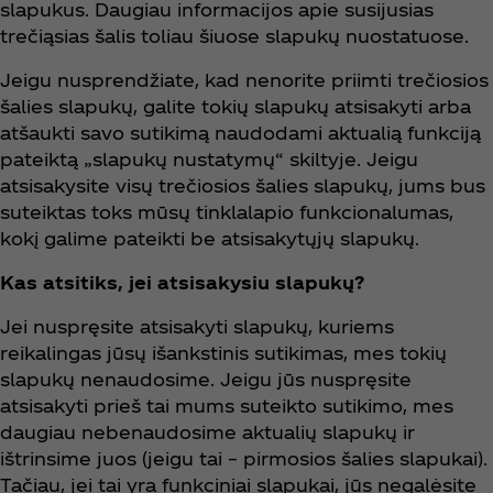
slapukus. Daugiau informacijos apie susijusias
trečiąsias šalis toliau šiuose slapukų nuostatuose.
Jeigu nusprendžiate, kad nenorite priimti trečiosios
šalies slapukų, galite tokių slapukų atsisakyti arba
atšaukti savo sutikimą naudodami aktualią funkciją
pateiktą „slapukų nustatymų“ skiltyje. Jeigu
atsisakysite visų trečiosios šalies slapukų, jums bus
suteiktas toks mūsų tinklalapio funkcionalumas,
kokį galime pateikti be atsisakytųjų slapukų.
Kas atsitiks, jei atsisakysiu slapukų?
Jei nuspręsite atsisakyti slapukų, kuriems
reikalingas jūsų išankstinis sutikimas, mes tokių
slapukų nenaudosime. Jeigu jūs nuspręsite
atsisakyti prieš tai mums suteikto sutikimo, mes
daugiau nebenaudosime aktualių slapukų ir
ištrinsime juos (jeigu tai – pirmosios šalies slapukai).
Tačiau, jei tai yra funkciniai slapukai, jūs negalėsite