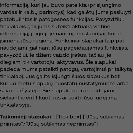
informaciją, kuri jau buvo pateikta (prisijungimo
vardas ir kalbų parinktys), kad galėtų jums pasiūlyti
patobulintas ir patogesnes funkcijas. Pavyzdžiui,
tinklalapis gali jums suteikti aktualią vietinę
informaciją, jeigu joje naudojami slapukai, kurie
įsimena jūsų regioną. Funkciniai slapukai taip pat
naudojami įgalinant jūsų pageidaujamas funkcijas,
pavyzdžiui, leidžiant vaizdo įrašus, tačiau jie
diegiami tik vartotojui aktyvavus. Šie slapukai
padeda mums pateikti patogų, vartojimui pritaikytą
tinklalapį. Jūs galite išjungti šiuos slapukus bet
kuriuo metu slapukų nuostatų nustatymuose arba
savo naršyklėje. Šie slapukai nėra naudojami
siekiant identifikuoti jus ar sekti jūsų judėjimą
tinklalapyje.
Taikomieji slapukai -
[Tick box] [“Jūsų sutikimas
priimtas”/”Jūsų sutikimas nepriimtas”]