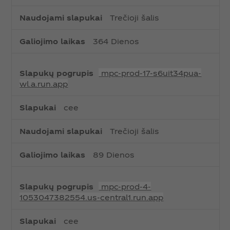
Trečioji šalis
364 Dienos
mpc-prod-17-s6uit34pua-
wl.a.run.app
cee
Trečioji šalis
89 Dienos
mpc-prod-4-
1053047382554.us-central1.run.app
cee