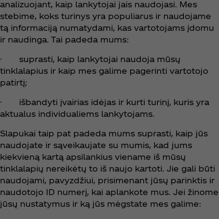
analizuojant, kaip lankytojai jais naudojasi. Mes
stebime, koks turinys yra populiarus ir naudojame
tą informaciją numatydami, kas vartotojams įdomu
ir naudinga. Tai padeda mums:
· suprasti, kaip lankytojai naudoja mūsų
tinklalapius ir kaip mes galime pagerinti vartotojo
patirtį;
· išbandyti įvairias idėjas ir kurti turinį, kuris yra
aktualus individualiems lankytojams.
Slapukai taip pat padeda mums suprasti, kaip jūs
naudojate ir sąveikaujate su mumis, kad jums
kiekvieną kartą apsilankius viename iš mūsų
tinklalapių nereikėtų to iš naujo kartoti. Jie gali būti
naudojami, pavyzdžiui, prisimenant jūsų parinktis ir
naudotojo ID numerį, kai aplankote mus. Jei žinome
jūsų nustatymus ir ką jūs mėgstate mes galime: