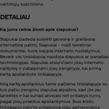
vartotojų suerzinimo.
DETALIAU
Ką jums reikia žinoti apie slapukus?
Slapukai padeda suteikti geresnę ir greitesnę
internetinę patirtį. Slapukai – maži tekstiniai
dokumentai, kurie kaupia interneto nustatymus.
Beveik visi tinklalapiai naudoja slapukus ar panašias
technologijas. Slapukai atsiunčiami jūsų interneto
naršyklę ir patalpinami jūsų įrenginyje, kai pirmą
kartą apsilankote tinklalapyje.
Kitą kartą apsilankius tame pačiame tinklalapyje su
tuo pačiu įrenginiu slapukai atpažins, kad jūs jau
lankėtės ir kai kuriais atvejais net pritaikys turinį,
pagal jūsų praeitus apsilankymus. Šiuo būdu
tinklalapio patirtis pritaikoma jūsų asmeniniams