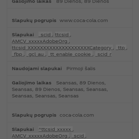
89 Dienos, 89 Dienos
s
www.coca-cola.com
_scid
,
ttcsid
,
AMCV_xxxxxAdobeOrg
,
ttcsid_XXXXXXXXXXXXXXXXXXXXCategory
,
_ttp
,
_fbp
,
_gcl_au
,
_tt_enable_cookie
,
_scid_r
Pirmoji šalis
Seansas, 89 Dienos,
Seansas, 89 Dienos, Seansas, Seansas,
Seansas, Seansas, Seansas
coca-cola.com
^ttcsid_xxxxx
,
AMCV_xxxxxAdobeOrg
,
_scid
,