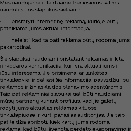
Mes naudojame ir leidžiame trečiosioms šalims
naudoti šiuos slapukus siekiant:
· pristatyti internetinę reklamą, kurioje būtų
pateikiama jums aktuali informacija;
· neleisti, kad ta pati reklama būtų rodoma jums
pakartotinai.
Šie slapukai naudojami pristatant reklamas ir kitą
rinkodaros komunikaciją, kuri yra aktuali jums ir
jūsų interesams. Jie prisimena, ar lankėtės
tinklalapyje, ir dalijasi šia informacija, pavyzdžiui, su
reklamos ir žiniasklaidos planavimo agentūromis.
Taip pat reklaminiai slapukai gali būti naudojami
mūsų partnerių kuriant profilius, kad jie galėtų
rodyti jums aktualias reklamas kituose
tinklalapiuose ir kurti panašias auditorijas. Jie taip
pat leidžia apriboti, kiek kartų jums rodoma
reklama, kad būtų išvengta perdėto eksponavimo ir