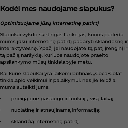
Kodėl mes naudojame slapukus?
Optimizuojame jūsų internetinę patirtį
Slapukai vykdo skirtingas funkcijas, kurios padeda
mums jūsų internetinę patirtį padaryti sklandesnę ir
interaktyvesnę. Ypač, jei naudojate tą patį įrenginį ir
tą pačią naršyklę, kuriuos naudojote praeito
apsilankymo mūsų tinklalapyje metu.
Kai kurie slapukai yra laikomi būtinais „Coca‑Cola“
tinklalapio veikimui ir palaikymui, nes jie leidžia
mums suteikti jums:
· prieigą prie paslaugų ir funkcijų visą laiką;
· nuolatinę ir atnaujinamą informaciją;
· sklandžią internetinę patirtį.