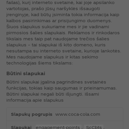
failas), kurį interneto svetainė, kai joje apsilanko
vartotojas, prašo jūsų naršyklės išsaugoti
įrenginyje, kad būtų įsiminta tokia informacija kaip
kalbos pasirinkimas ar prisijungimo duomenys.
Šiuos slapukus sukuriame mes ir jie vadinami
pirmosios šalies slapukais. Reklamos ir rinkodaros
tikslais mes taip pat naudojame trečios šalies
slapukus – tai slapukai iš kito domeno, kuris
nesutampa su interneto svetaine, kurioje lankotės.
Mes naudojame slapukus ir kitas sekimo
technologijas šiems tikslams:
Būtini slapukai
Būtini slapukai įgalina pagrindines svetainės
funkcijas, tokias kaip saugumas ir prieinamumas.
Būtini slapukai negali būti išjungti. Išsami
informacija apie slapukus‎
B
www.coca-cola.com
ū
t
engagement-points
,
_ScCbts
,