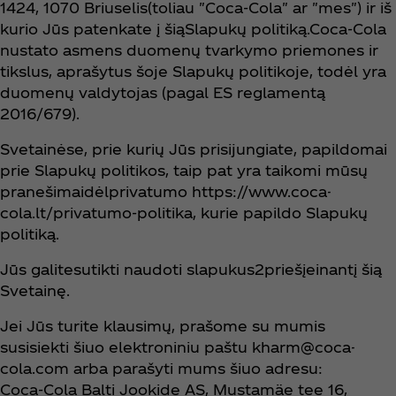
1424, 1070 Briuselis(toliau "Coca‑Cola" ar "mes") ir iš
kurio Jūs patenkate į šiąSlapukų politiką.Coca‑Cola
nustato asmens duomenų tvarkymo priemones ir
tikslus, aprašytus šoje Slapukų politikoje, todėl yra
duomenų valdytojas (pagal ES reglamentą
2016/679).
Svetainėse, prie kurių Jūs prisijungiate, papildomai
prie Slapukų politikos, taip pat yra taikomi mūsų
pranešimaidėlprivatumo https://www.coca-
cola.lt/privatumo-politika, kurie papildo Slapukų
politiką.
Jūs galitesutikti naudoti slapukus2priešįeinantį šią
Svetainę.
Jei Jūs turite klausimų, prašome su mumis
susisiekti šiuo elektroniniu paštu kharm@coca-
cola.com arba parašyti mums šiuo adresu:
Coca‑Cola Balti Jookide AS, Mustamäe tee 16,