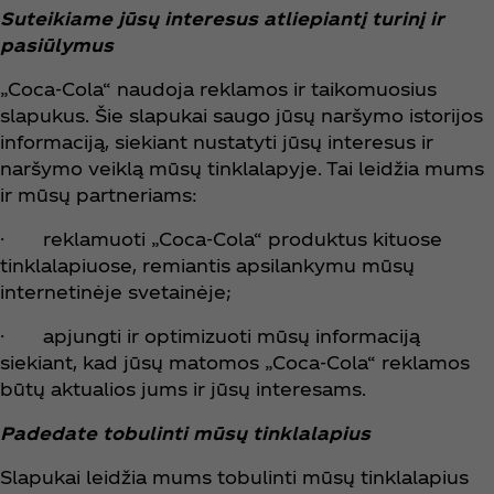
Suteikiame jūsų interesus atliepiantį turinį ir
pasiūlymus
„Coca‑Cola“ naudoja reklamos ir taikomuosius
slapukus. Šie slapukai saugo jūsų naršymo istorijos
informaciją, siekiant nustatyti jūsų interesus ir
naršymo veiklą mūsų tinklalapyje. Tai leidžia mums
ir mūsų partneriams:
· reklamuoti „Coca‑Cola“ produktus kituose
tinklalapiuose, remiantis apsilankymu mūsų
internetinėje svetainėje;
· apjungti ir optimizuoti mūsų informaciją
siekiant, kad jūsų matomos „Coca‑Cola“ reklamos
būtų aktualios jums ir jūsų interesams.
Padedate tobulinti mūsų tinklalapius
Slapukai leidžia mums tobulinti mūsų tinklalapius