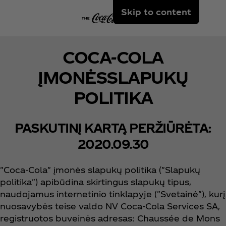
Skip to content
COCA‑COLA
ĮMONĖSSLAPUKŲ
POLITIKA
PASKUTINĮ KARTĄ PERŽIŪRĖTA:
2020.09.30
"Coca‑Cola" įmonės slapukų politika ("Slapukų
politika") apibūdina skirtingus slapukų tipus,
naudojamus internetinio tinklapyje ("Svetainė"), kurį
nuosavybės teise valdo NV Coca‑Cola Services SA,
registruotos buveinės adresas: Chaussée de Mons