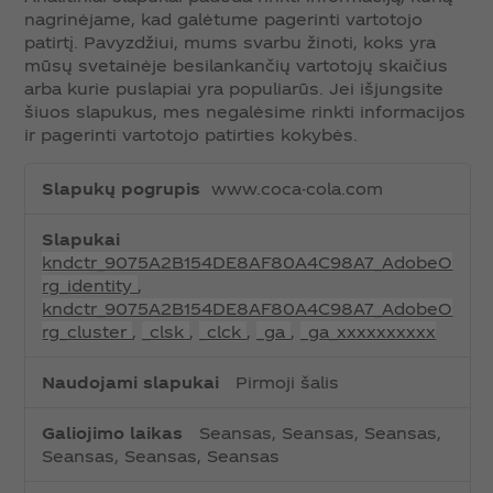
nagrinėjame, kad galėtume pagerinti vartotojo
patirtį. Pavyzdžiui, mums svarbu žinoti, koks yra
mūsų svetainėje besilankančių vartotojų skaičius
arba kurie puslapiai yra populiarūs. Jei išjungsite
šiuos slapukus, mes negalėsime rinkti informacijos
ir pagerinti vartotojo patirties kokybės.
S
www.coca-cola.com
t
a
t
kndctr_9075A2B154DE8AF80A4C98A7_AdobeO
i
rg_identity
,
s
kndctr_9075A2B154DE8AF80A4C98A7_AdobeO
t
rg_cluster
,
_clsk
,
_clck
,
_ga
,
_ga_xxxxxxxxxx
i
k
Pirmoji šalis
o
s
Seansas, Seansas, Seansas,
s
Seansas, Seansas, Seansas
l
a