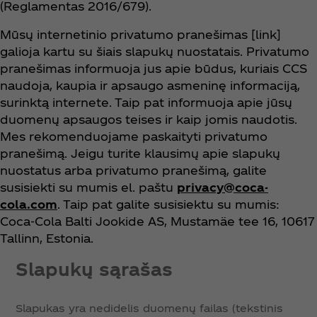
(Reglamentas 2016/679).
Mūsų internetinio privatumo pranešimas [link]
galioja kartu su šiais slapukų nuostatais. Privatumo
pranešimas informuoja jus apie būdus, kuriais CCS
naudoja, kaupia ir apsaugo asmeninę informaciją,
surinktą internete. Taip pat informuoja apie jūsų
duomenų apsaugos teises ir kaip jomis naudotis.
Mes rekomenduojame paskaityti privatumo
pranešimą. Jeigu turite klausimų apie slapukų
nuostatus arba privatumo pranešimą, galite
susisiekti su mumis el. paštu
privacy@coca-
cola.com
. Taip pat galite susisiektu su mumis:
Coca‑Cola Balti Jookide AS, Mustamäe tee 16, 10617
Tallinn, Estonia.
Slapukų sąrašas
Slapukas yra nedidelis duomenų failas (tekstinis