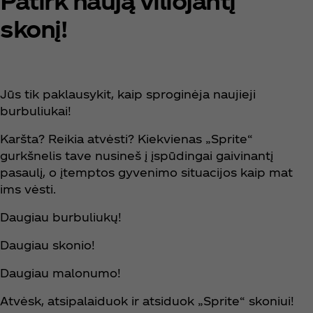
Patirk naują viliojantį
skonį! ​
Jūs tik paklausykit, kaip sproginėja naujieji
burbuliukai!
Karšta? Reikia atvėsti? Kiekvienas „Sprite“
gurkšnelis tave nusineš į įspūdingai gaivinantį
pasaulį, o įtemptos gyvenimo situacijos kaip mat
ims vėsti.
Daugiau burbuliukų!
Daugiau skonio!
Daugiau malonumo!
Atvėsk, atsipalaiduok ir atsiduok „Sprite“ skoniui!