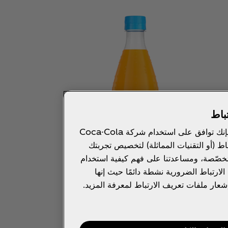
باط
بالنقر فوق "السماح بالكل"، فإنك توافق على استخدام شركة Coca-Cola
اط (أو التقنيات المماثلة) لتخصيص تجربتك
مُخصّصة، ومساعدتنا على فهم كيفية استخدام
ارتباط الضرورية نشطة دائمًا حيث إنها
شعار ملفات تعريف الارتباط لمعرفة المزيد.