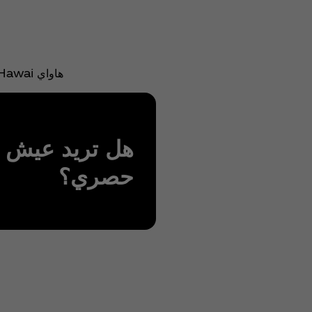
هاواي Hawai مشروب منعش بذوق استوائي. بذوقها الفريد والمنعش، كتديك هاواي في رحلة حسية إلى الجنة ذات النكهات الغريبة.
هل تريد عيش ت
حصري؟