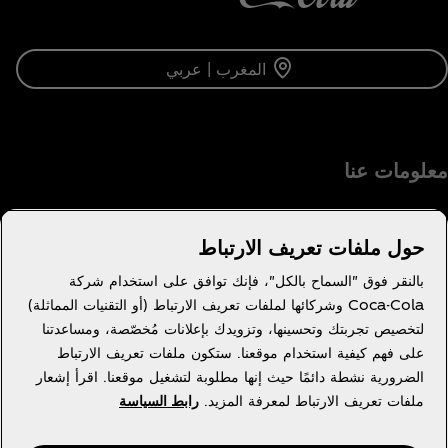
المغرب | عربي
معلومات عنا
حول ملفات تعريف الارتباط
بالنقر فوق "السماح بالكل"، فإنك توافق على استخدام شركة
تحتاج مساعدة؟
Coca-Cola وشركائها لملفات تعريف الارتباط (أو التقنيات المماثلة)
لتخصيص تجربتك وتحسينها، وتزويدك بإعلانات مُخصّصة، ومساعدتنا
على فهم كيفية استخدام موقعنا. ستكون ملفات تعريف الارتباط
الضرورية نشطة دائمًا حيث إنها مطلوبة لتشغيل موقعنا. اقرأ إشعار
ملفات تعريف الارتباط لمعرفة المزيد.
رابط السياسة
قانوني