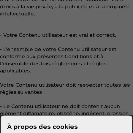
droits à la vie privée, à la publicité et à la propriété
intellectuelle.
- Votre Contenu utilisateur est vrai et correct.
- L’ensemble de votre Contenu utilisateur est
conforme aux présentes Conditions et à
l’ensemble des lois, règlements et règles
applicables.
Votre Contenu utilisateur doit respecter toutes les
règles suivantes :
- Le Contenu utilisateur ne doit contenir aucun
élément diffamatoire, obscène, indécent, grossier,
offensant, harcelant, violent, haineux, incendiaire ou
À propos des cookies
autrement répréhensible.