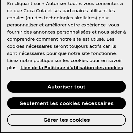
En cliquant sur « Autoriser tout », vous consentez à
- Le Contenu utilisateur ne doit pas faire la
ce que Coca-Cola et ses partenaires utilisent les
promotion de supports pornographiques ou
cookies (ou des technologies similaires) pour
sexuellement explicites, de la violence ou de la
personnaliser et améliorer votre expérience, vous
discrimination basée sur la race, la religion, la
fournir des annonces personnalisées et nous aider à
nationalité, le handicap, le genre, l’orientation
comprendre comment notre site est utilisé. Les
sexuelle, l’identité de genre ou l’âge.
cookies nécessaires seront toujours actifs car ils
sont nécessaires pour que notre site fonctionne.
- Le Contenu utilisateur ne doit pas duper ou
Lisez notre politique sur les cookies pour en savoir
chercher à duper qui que ce soit.
plus.
Lien de la Politique d’utilisation des cookies
- Le Contenu utilisateur ne doit pas faire la
Autoriser tout
promotion de quelque activité illégale ou
recommander, promouvoir ou contribuer à un acte
illicite.
Seulement les cookies nécessaires
- Le Contenu utilisateur ne doit pas dénaturer votre
Gérer les cookies
identité ou affiliation à une personne ou
organisation ou donner l’impression que votre