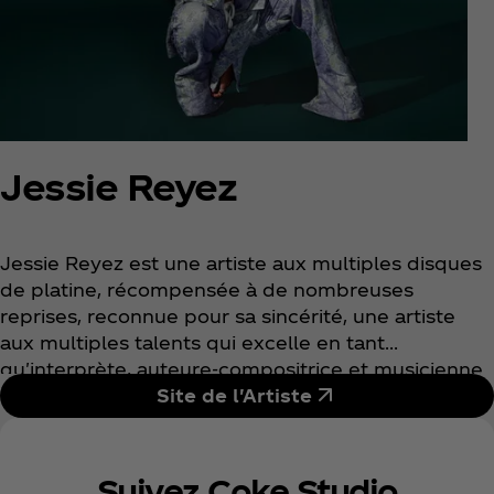
Jessie Reyez
Jessie Reyez est une artiste aux multiples disques
de platine, récompensée à de nombreuses
reprises, reconnue pour sa sincérité, une artiste
aux multiples talents qui excelle en tant
qu'interprète, auteure-compositrice et musicienne
sur scène. Née à Toronto, au Canada, de parents
Site de l'Artiste
colombiens, Jessie a grandi entre deux mondes.
Linguistiquement et culturellement polyvalente,
Jessie a toujours considéré la musique comme un
Suivez Coke Studio