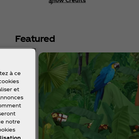
Show Credits
Featured
tez à ce
 cookies
liser et
 annonces
 comment
seront
ue notre
ookies
lisation