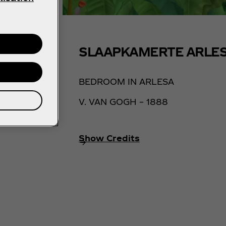
SLAAPKAMERTE ARLE
s
BEDROOM IN ARLESA
V. VAN GOGH – 1888
Show Credits