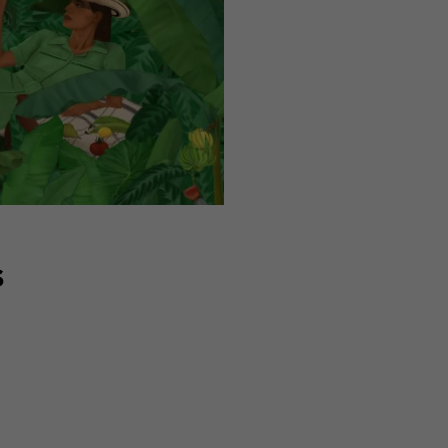
CURSE ME
WONDERBUHLE – 
Show CreditsExpl
S