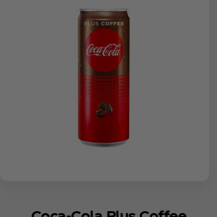
Coca‑Cola Plus Coffeе