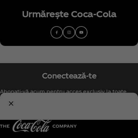
Urmărește Coca‑Cola
Conectează-te
Abonați-vă acum pentru acces exclusiv la toate
lucrurile Coca‑Cola!
Anunță-mă