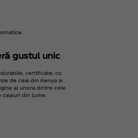
romatice.
ă gustul unic
durabile, certificate, cu
nze de ceai din Kenya și
rigine al unora dintre cele
 ceaiuri din lume.