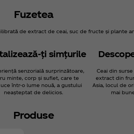
Fuzetea
librată de extract de ceai, suc de fructe și plante a
talizează-ți simțurile
Descoper
riență senzorială surprinzătoare,
Ceai din surse 
ru minte, corp și suflet, care te
extract din fru
duce într-o lume nouă, a gustului
Asia, locul de o
neașteptat de delicios.
mai bune
Produse