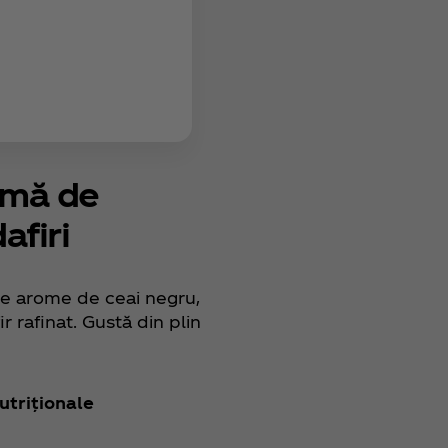
omă de
afiri
e arome de ceai negru,
r rafinat. Gustă din plin
utriționale