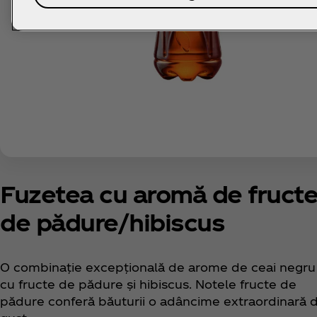
Fuzetea cu aromă de fruct
de pădure/hibiscus
O combinație excepțională de arome de ceai negru
cu fructe de pădure și hibiscus. Notele fructe de
pădure conferă băuturii o adâncime extraordinară 