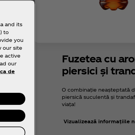
a and its
) to
ovide you
 our site
Fuzetea cu ar
e active
ead our
piersici și trand
ica de
O combinație neașteptată d
piersică suculentă și trandafi
viața!
Vizualizează informațiile n