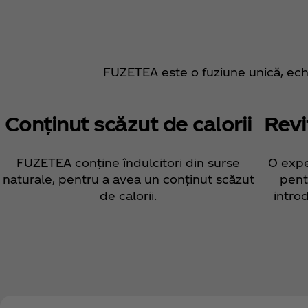
FUZETEA este o fuziune unică, echi
Conținut scăzut de calorii
Revi
FUZETEA conține îndulcitori din surse
O expe
naturale, pentru a avea un conținut scăzut
pent
de calorii.
intro