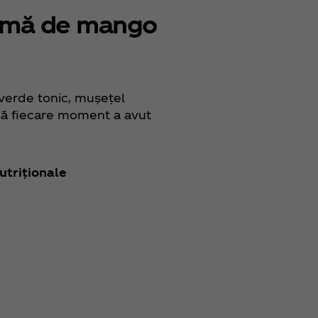
omă de mango
verde tonic, mușețel
. Că fiecare moment a avut
utriționale