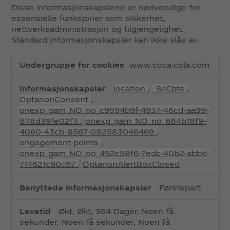
Disse informasjonskapslene er nødvendige for
essensielle funksjoner som sikkerhet,
nettverksadministrasjon og tilgjengelighet.
Standard informasjonskapsler kan ikke slås av.
N
www.coca-cola.com
ø
d
location
,
_ScCbts
,
v
OptanonConsent
,
e
onexp_gam_NO_no_c9594b9f-4937-46cd-aa99-
n
878d39fe02f3
,
onexp_gam_NO_no_684b18f9-
d
4060-43cb-8567-082583046469
,
i
engagement-points
,
g
onexp_gam_NO_no_492c58f6-7edc-40b2-abbd-
e
714621c90c67
,
OptanonAlertBoxClosed
Førstepart
Økt, Økt, 364 Dager, Noen få
sekunder, Noen få sekunder, Noen få