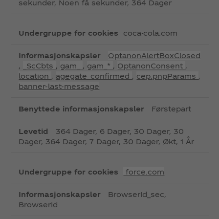
sekunder, Noen få sekunder, 364 Dager
coca-cola.com
OptanonAlertBoxClosed
,
_ScCbts
,
gam_
,
gam_*
,
OptanonConsent
,
location
,
agegate_confirmed
,
cep.pnpParams
,
banner-last-message
Førstepart
364 Dager, 6 Dager, 30 Dager, 30
Dager, 364 Dager, 7 Dager, 30 Dager, Økt, 1 År
force.com
BrowserId_sec,
BrowserId