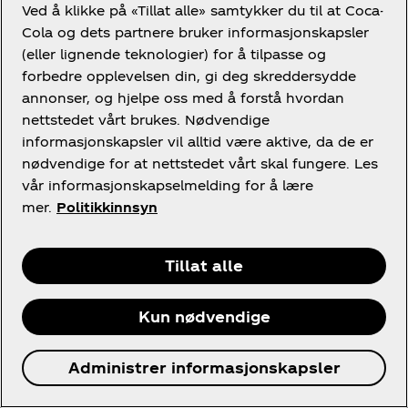
Ved å klikke på «Tillat alle» samtykker du til at Coca-
Tredjepart
Cola og dets partnere bruker informasjonskapsler
(eller lignende teknologier) for å tilpasse og
179 Dager
forbedre opplevelsen din, gi deg skreddersydde
annonser, og hjelpe oss med å forstå hvordan
nettstedet vårt brukes. Nødvendige
Analyser
informasjonskapsler vil alltid være aktive, da de er
nødvendige for at nettstedet vårt skal fungere. Les
Disse informasjonskapslene samler informasjon
vår informasjonskapselmelding for å lære
som hvor mange brukere som bruker nettstedet
vårt eller hvilke sider som er populære for å hjelpe
mer.
Politikkinnsyn
oss med å forbedre brukeropplevelsen. Å slå av
disse informasjonskapslene betyr at vi ikke kan
samle inn informasjon for å forbedre opplevelsen.
Tillat alle
A
www.coca-cola.com
n
Kun nødvendige
a
_ga
,
l
Administrer informasjonskapsler
kndctr_9075A2B154DE8AF80A4C98A7_AdobeO
y
rg_cluster
,
_clsk
,
s
kndctr_9075A2B154DE8AF80A4C98A7_AdobeO