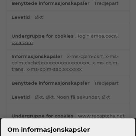
Tredjepart
Økt
login.emea.coca-
cola.com
x-ms-cpim-csrf, x-ms-
cpim-cache|xxxxxxxxxxxxxxxxxx, x-ms-cpim-
trans, x-ms-cpim-sso:xxxxxxx
Tredjepart
Økt, Økt, Noen få sekunder, Økt
www.recaptcha.net
Om informasjonskapsler
_GRECAPTCHA