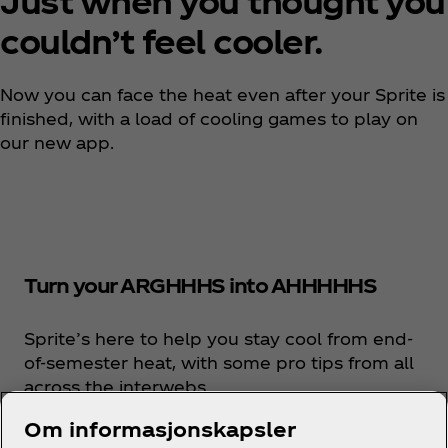
Just when you thought you
couldn’t feel cooler. ​
Now you can face the heat even after your Sprite is
finished, with a load of cooling games to play on
our new app.
Turn your ARGHHHS into AHHHHHS
Sprite’s here to help you stay cool from end-
of-semester heat, with some pro tips from all
across the interwebs.
Om informasjonskapsler