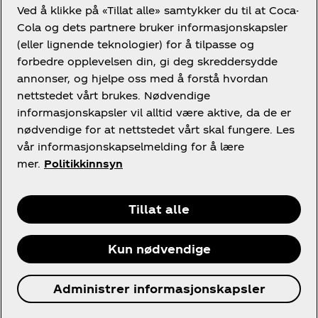
Ved å klikke på «Tillat alle» samtykker du til at Coca-
Cola og dets partnere bruker informasjonskapsler
(eller lignende teknologier) for å tilpasse og
forbedre opplevelsen din, gi deg skreddersydde
Play to chill
annonser, og hjelpe oss med å forstå hvordan
nettstedet vårt brukes. Nødvendige
informasjonskapsler vil alltid være aktive, da de er
nødvendige for at nettstedet vårt skal fungere. Les
vår informasjonskapselmelding for å lære
mer.
Politikkinnsyn
Retningslinjer for personvern
Bruk av informasjonskapsler
Tillat alle
I
nformasjonskapselinnstillinger
Kun nødvendige
© 2026 The Coca‑Cola Company. All rights
Administrer informasjonskapsler
reserved.